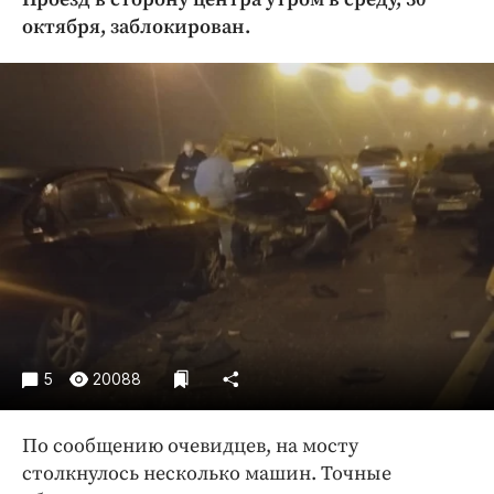
Криминал
октября, заблокирован.
Культура
Недвижимость и ЖКХ
Образование
Общество
Погода
Праздники
Происшествия
Спорт
Экономика и бизнес
ПРОЕКТЫ
5
20088
Блоги
Издания
По сообщению очевидцев, на мосту
Медиаперсона
столкнулось несколько машин. Точные