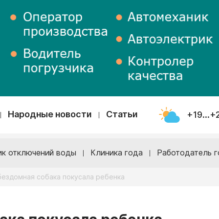
Народные новости
Статьи
+19...+
ик отключений воды
Клиника года
Работодатель г
бездомная собака покусала ребенка