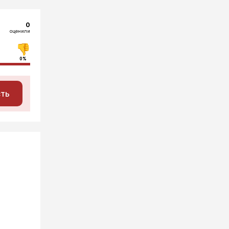
0
оценили
0%
сть