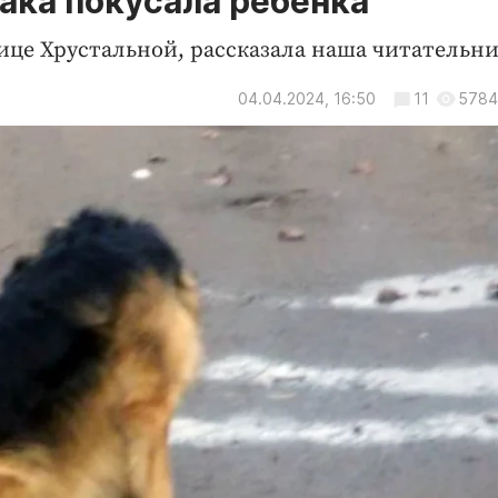
ака покусала ребенка
ице Хрустальной, рассказала наша читательни
04.04.2024, 16:50
11
5784