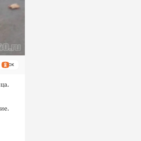
ОК
ца.
ие.