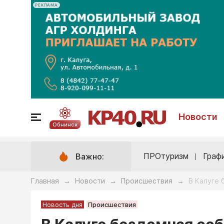
РЕКЛАМА
Новости
Обнинск
ПРОтуризм
Граф
Важно:
Главная
Новости
Происшествия
В Калуге 
→
→
→
Новость дня
Происшествия