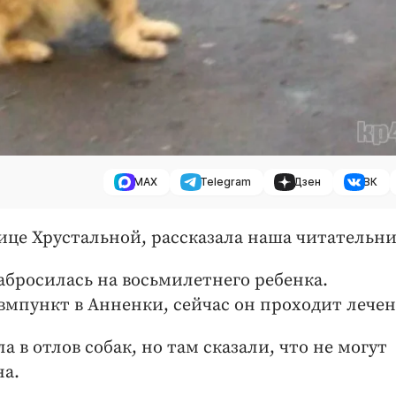
MAX
Telegram
Дзен
ВК
ице Хрустальной, рассказала наша читательни
абросилась на восьмилетнего ребенка.
вмпункт в Анненки, сейчас он проходит лечен
а в отлов собак, но там сказали, что не могут
на.