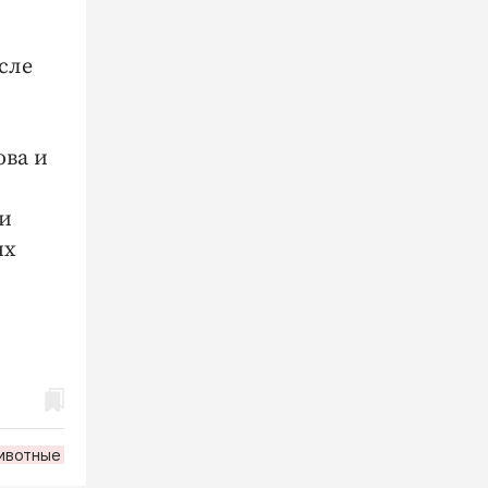
сле
ова и
ии
ых
ивотные