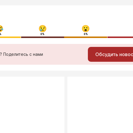
%
0%
0%
Обсудить ново
ь? Поделитесь с нами