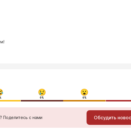
м!
%
0%
0%
Обсудить ново
ь? Поделитесь с нами