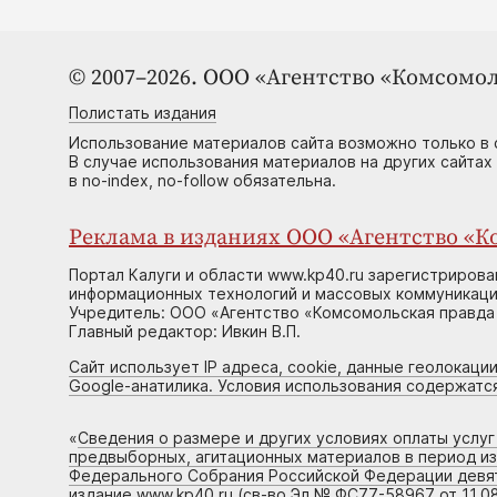
© 2007–2026. ООО «Агентство «Комсомол
Полистать издания
Использование материалов сайта возможно только в 
В случае использования материалов на других сайтах
в no-index, no-follow обязательна.
Реклама в изданиях ООО «Агентство «Ко
Портал Калуги и области www.kp40.ru зарегистрирова
информационных технологий и массовых коммуникаций
Учредитель: ООО «Агентство «Комсомольская правда 
Главный редактор: Ивкин В.П.
Сайт использует IP адреса, cookie, данные геолокации
Google-анатилика. Условия использования содержатс
«
Сведения о размере и других условиях оплаты услу
предвыборных, агитационных материалов в период и
Федерального Собрания Российской Федерации девято
издание www.kp40.ru (св-во Эл № ФС77-58967 от 11.08