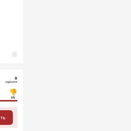
0
оценили
0%
сть