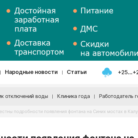
Народные новости
Статьи
+25...+
ик отключений воды
Клиника года
Работодатель г
естны подробности появления фонтана на Синих мостах в Калу