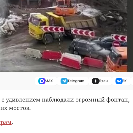
MAX
Telegram
Дзен
ВК
не с удивлением наблюдали огромный фонтан,
их мостов.
грам
.