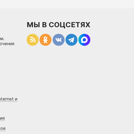
МЫ В СОЦСЕТЯХ
и.
лючения
ternet и
ния
вое