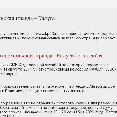
ьская правда – Калуга»
случае упоминания www.kp40.ru как первоисточника информаци
 активная индексируемая ссылка на главную страницу без зак
мсомольская правда - Калуга» и на сайте
н как СМИ Федеральной службой по надзору в сфере связи,
 11 августа 2014 г. Регистрационный номер: Эл №ФС77-58967
– Калуга»
 Пользователей сайта, а также счетчики Яндекс.Метрика, Livein
я в Политике по защите персональных данных.
г по размещению на страницах сетевого издания для размеще
збирательной кампании по выборам в Государственную Думу
го созыва, назначенных на 18 – 20 сентября 2026 года. Сете
.2014г.)
»