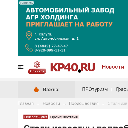
РЕКЛАМА
Новости
Обнинск
ПРОтуризм
Граф
Важно:
Главная
Новости
Происшествия
Стали изв
→
→
→
Новость дня
Происшествия