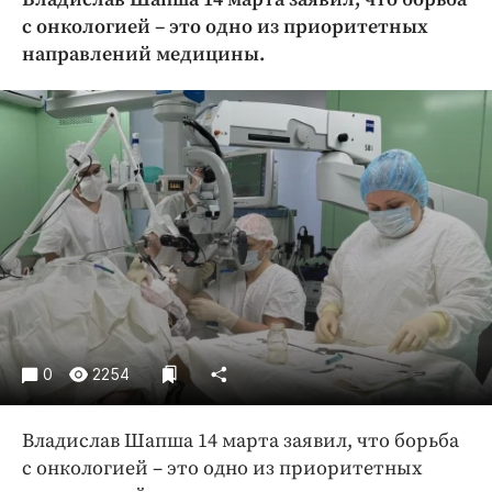
Криминал
с онкологией – это одно из приоритетных
Культура
направлений медицины.
Недвижимость и ЖКХ
Образование
Общество
Погода
Праздники
Происшествия
Спорт
Экономика и бизнес
ПРОЕКТЫ
0
2254
Блоги
Издания
Владислав Шапша 14 марта заявил, что борьба
Медиаперсона
с онкологией – это одно из приоритетных