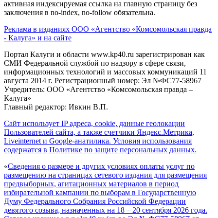
активная индексируемая ссылка на главную страницу без
заключения в no-index, no-follow обязательна.
Реклама в изданиях ООО «Агентство «Комсомольская правда
- Калуга» и на сайте
Портал Калуги и области www.kp40.ru зарегистрирован как
СМИ Федеральной службой по надзору в сфере связи,
информационных технологий и массовых коммуникаций 11
августа 2014 г. Регистрационный номер: Эл №ФС77-58967
Учредитель: ООО «Агентство «Комсомольская правда –
Калуга»
Главный редактор: Ивкин В.П.
Сайт использует IP адреса, cookie, данные геолокации
Пользователей сайта, а также счетчики Яндекс.Метрика,
Liveinternet и Google-анатилика. Условия использования
содержатся в Политике по защите персональных данных.
«
Сведения о размере и других условиях оплаты услуг по
размещению на страницах сетевого издания для размещения
предвыборных, агитационных материалов в период
избирательной кампании по выборам в Государственную
Думу Федерального Собрания Российской Федерации
девятого созыва, назначенных на 18 – 20 сентября 2026 года.