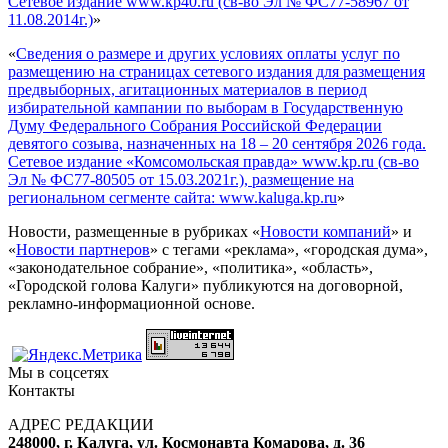
Сетевое издание www.kp40.ru (св-во Эл № ФС77-58967 от
11.08.2014г.)
»
«
Сведения о размере и других условиях оплаты услуг по
размещению на страницах сетевого издания для размещения
предвыборных, агитационных материалов в период
избирательной кампании по выборам в Государственную
Думу Федерального Собрания Российской Федерации
девятого созыва, назначенных на 18 – 20 сентября 2026 года.
Сетевое издание «Комсомольская правда» www.kp.ru (св-во
Эл № ФС77-80505 от 15.03.2021г.), размещение на
региональном сегменте сайта: www.kaluga.kp.ru
»
Новости, размещенные в рубриках «
Новости компаний
» и
«
Новости партнеров
» с тегами «реклама», «городская дума»,
«законодательное собрание», «политика», «область»,
«Городской голова Калуги» публикуются на договорной,
рекламно-информационной основе.
Мы в соцсетях
Контакты
АДРЕС РЕДАКЦИИ
248000, г. Калуга, ул. Космонавта Комарова, д. 36