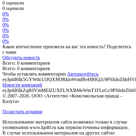
0 оценили
0
оценили
0%
0%
0%
0%
0%
0%
Какое впечатление произвела на вас эта новость? Поделитесь
с нами
Обсудить новость
Всего: 0 комментариев
Всего: 0 комментариев
Чтобы оставлять комментарии
Авторизуйтесь
eyJpdiI6Ik5GYWltcUlJQXM3RkloWmdReHBIQ2c9PSIsInZ
Новости компаний
eyJpdiI6IkZqR0VmMElZUXFLNXBMeWtnT1FLeGc9PSIsIn
© 2007–2026. ООО «Агентство «Комсомольская правда –
Калуга»
Полистать издания
Использование материалов сайта возможно только в случае
упоминания www.kp40.ru как первоисточника информации.
В случае использования материалов на других сайтах