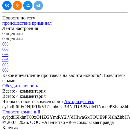
Новости по тегу
происшествие
криминал
Лента настроения
0 оценили
0
оценили
0%
0%
0%
0%
0%
0%
Какое впечатление произвела на вас эта новость? Поделитесь
с нами
Обсудить новость
Всего: 4 комментария
Всего: 4 комментария
Чтобы оставлять комментарии
Авторизуйтесь
eyJpdiI6IlFONjJFUkVUTmhCU3BNTDBPNUM1Nmc9PSIsIn
Новости компаний
eyJpdiI6IkhnT00xOHZGYmtRY2lVdHIwaGxTOUE9PSIsInZ
© 2007–2026. ООО «Агентство «Комсомольская правда –
Калуга»