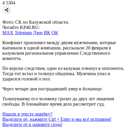
4
5304
Фото: СК по Калужской области.
Читайте KP40.RU:
MAX
Telegram
Дзен
ВК
ОК
Конфликт произошел между двумя мужчинами, которые
выпивали в одной компании, рассказали 20 февраля в
калужском региональном управлении Следственного
комитета.
По версии следствия, один из калужан плюнул в оппонента.
Тогда тот встал и толкнул обидчика. Мужчина упал и
ударился головой о пол.
Через четыре дня пострадавший умер в больнице.
Толкнувшему его человеку грозит до двух лет лишения
свободы. В ближайшее время дело рассмотрит суд.
Нашли в тексте ошибку?
Выделите её, нажмите
Ctrl + Enter
и мы всё исправим!
Выделите её и нажмите сюда!