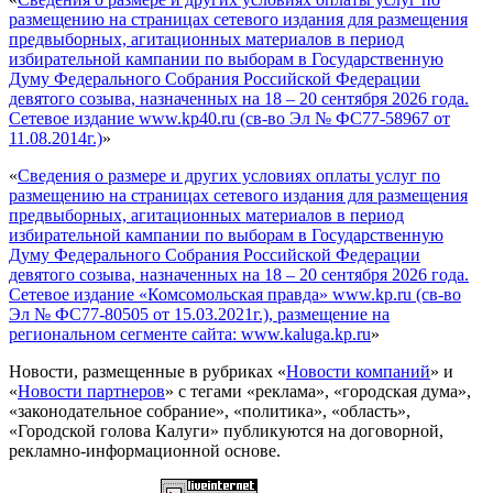
размещению на страницах сетевого издания для размещения
предвыборных, агитационных материалов в период
избирательной кампании по выборам в Государственную
Думу Федерального Собрания Российской Федерации
девятого созыва, назначенных на 18 – 20 сентября 2026 года.
Сетевое издание www.kp40.ru (св-во Эл № ФС77-58967 от
11.08.2014г.)
»
«
Сведения о размере и других условиях оплаты услуг по
размещению на страницах сетевого издания для размещения
предвыборных, агитационных материалов в период
избирательной кампании по выборам в Государственную
Думу Федерального Собрания Российской Федерации
девятого созыва, назначенных на 18 – 20 сентября 2026 года.
Сетевое издание «Комсомольская правда» www.kp.ru (св-во
Эл № ФС77-80505 от 15.03.2021г.), размещение на
региональном сегменте сайта: www.kaluga.kp.ru
»
Новости, размещенные в рубриках «
Новости компаний
» и
«
Новости партнеров
» с тегами «реклама», «городская дума»,
«законодательное собрание», «политика», «область»,
«Городской голова Калуги» публикуются на договорной,
рекламно-информационной основе.