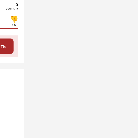
0
оценили
0%
сть