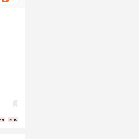
ие
мчс