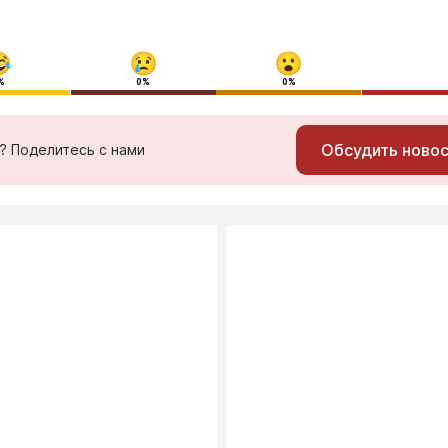
%
0%
0%
Обсудить ново
ь? Поделитесь с нами