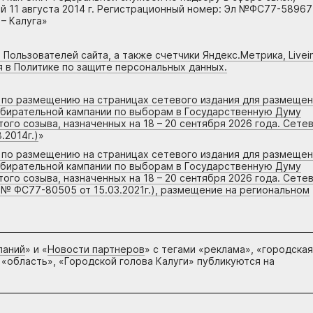
 11 августа 2014 г. Регистрационный номер: Эл №ФС77-58967
– Калуга»
 Пользователей сайта, а также счетчики Яндекс.Метрика, Livein
я в Политике по защите персональных данных.
г по размещению на страницах сетевого издания для размеще
збирательной кампании по выборам в Государственную Думу
го созыва, назначенных на 18 – 20 сентября 2026 года. Сете
.2014г.)
»
г по размещению на страницах сетевого издания для размеще
збирательной кампании по выборам в Государственную Думу
го созыва, назначенных на 18 – 20 сентября 2026 года. Сете
 № ФС77-80505 от 15.03.2021г.), размещение на региональном
паний
» и «
Новости партнеров
» с тегами «реклама», «городская
 «область», «Городской голова Калуги» публикуются на