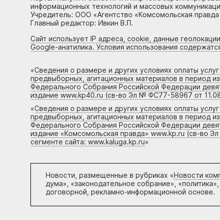
информационных технологий и массовых коммуникаций
Учредитель: ООО «Агентство «Комсомольская правда 
Главный редактор: Ивкин В.П.
Сайт использует IP адреса, cookie, данные геолокации
Google-анатилика. Условия использования содержатс
«
Сведения о размере и других условиях оплаты услу
предвыборных, агитационных материалов в период и
Федерального Собрания Российской Федерации девято
издание www.kp40.ru (св-во Эл № ФС77-58967 от 11.08
«
Сведения о размере и других условиях оплаты услу
предвыборных, агитационных материалов в период и
Федерального Собрания Российской Федерации девято
издание «Комсомольская правда» www.kp.ru (св-во Эл
сегменте сайта: www.kaluga.kp.ru
»
Новости, размещенные в рубриках «
Новости ком
дума», «законодательное собрание», «политика»,
договорной, рекламно-информационной основе.