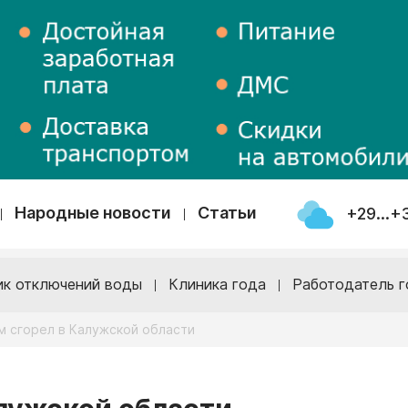
Народные новости
Статьи
+29...+
ик отключений воды
Клиника года
Работодатель г
м сгорел в Калужской области