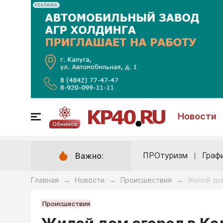
РЕКЛАМА
Новости
Обнинск
ПРОтуризм
Граф
Важно:
Главная
Новости
Происшествия
Жилой до
→
→
→
Происшествия