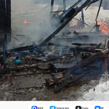
MAX
Telegram
Дзен
ВК