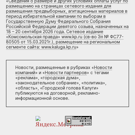
«
Сведения о размере и других условиях оплаты услуг по
размещению на страницах сетевого издания для
размещения предвыборных, агитационных материалов в
период избирательной кампании по выборам в
Государственную Думу Федерального Собрания
Российской Федерации девятого созыва, назначенных на
18 – 20 сентября 2026 года. Сетевое издание
«Комсомольская правда» www.kp.ru (св-во Эл № ФС77-
80505 от 15.03.2021г.), размещение на региональном
сегменте сайта: www.kaluga.kp.ru
»
Новости, размещенные в рубриках «
Новости
компаний
» и «
Новости партнеров
» с тегами
«реклама», «городская дума»,
«законодательное собрание», «политика»,
«область», «Городской голова Калуги»
публикуются на договорной, рекламно-
информационной основе.