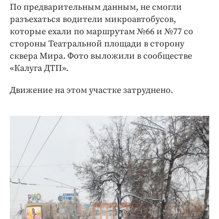
Интересное чтиво
По предварительным данным, не смогли
Клиника года
разъехаться водители микроавтобусов,
которые ехали по маршрутам №66 и №77 со
Бренд года
стороны Театральной площади в сторону
Работодатель года
сквера Мира. Фото выложили в сообществе
«Калуга ДТП».
Движение на этом участке затруднено.