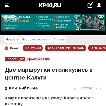
РЕКЛАМА
+21...+22 °С
Новости
Народные новости
Статьи
ПРОтуризм
График отключений воды
Клиника г
Важно:
РУБРИКИ
Новость дня
Происшествия
Обнинск
Две маршрутки столкнулись в
Новости компаний
центре Калуги
Статьи
Народные новости
ДМИТРИЙ ИВЬЕВ
26.01.2024, 15:31
Авто и транспорт
Авария произошла на улице Кирова днем в
Благоустройство
пятницу.