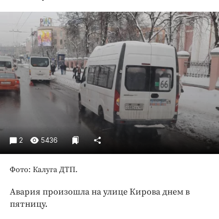
Криминал
Культура
Недвижимость и ЖКХ
Образование
Общество
Погода
Праздники
Происшествия
Спорт
Экономика и бизнес
2
5436
ПРОЕКТЫ
Фото: Калуга ДТП.
Блоги
Авария произошла на улице Кирова днем в
Издания
пятницу.
Медиаперсона