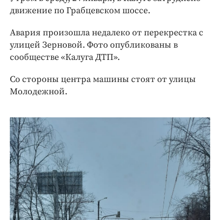
Интересное чтиво
движение по Грабцевском шоссе.
Клиника года
Бренд года
Авария произошла недалеко от перекрестка с
улицей Зерновой. Фото опубликованы в
Работодатель года
сообществе «Калуга ДТП».
Со стороны центра машины стоят от улицы
Молодежной.