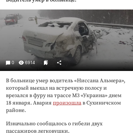
Криминал
Культура
Недвижимость и ЖКХ
Образование
Общество
Погода
Праздники
0
6914
Происшествия
Спорт
В больнице умер водитель «Ниссана Альмера»,
Экономика и бизнес
который выехал на встречную полосу и
врезался в фуру на трассе М3 «Украина» днем
ПРОЕКТЫ
18 января. Авария
произошла
в Сухиничском
Блоги
районе.
Издания
Изначально сообщалось о гибели двух
Медиаперсона
пассажиров легковушки.