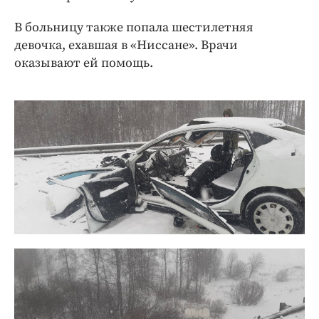
Интересное чтиво
Клиника года
В больницу также попала шестилетняя
девочка, ехавшая в «Ниссане». Врачи
Бренд года
оказывают ей помощь.
Работодатель года