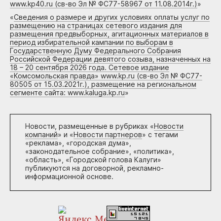
www.kp40.ru (св-во Эл № ФС77-58967 от 11.08.2014г.)
»
«
Сведения о размере и других условиях оплаты услуг по
размещению на страницах сетевого издания для
размещения предвыборных, агитационных материалов в
период избирательной кампании по выборам в
Государственную Думу Федерального Собрания
Российской Федерации девятого созыва, назначенных на
18 – 20 сентября 2026 года. Сетевое издание
«Комсомольская правда» www.kp.ru (св-во Эл № ФС77-
80505 от 15.03.2021г.), размещение на региональном
сегменте сайта: www.kaluga.kp.ru
»
Новости, размещенные в рубриках «
Новости
компаний
» и «
Новости партнеров
» с тегами
«реклама», «городская дума»,
«законодательное собрание», «политика»,
«область», «Городской голова Калуги»
публикуются на договорной, рекламно-
информационной основе.