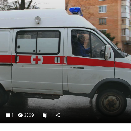
Криминал
Культура
Недвижимость и ЖКХ
Образование
Общество
Погода
Праздники
Происшествия
Спорт
Экономика и бизнес
ПРОЕКТЫ
Блоги
Издания
1
3369
Медиаперсона