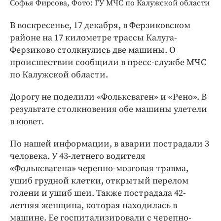
Интересное чтиво
Софья Фирсова, Фото: ГУ МЧС по Калужской области
Клиника года
В воскресенье, 17 декабря, в Ферзиковском
Бренд года
районе на 17 километре трассы Калуга-
Работодатель года
Ферзиково столкнулись две машины. О
происшествии сообщили в пресс-службе МЧС
по Калужской области.
Дорогу не поделили «Фольксваген» и «Рено». В
результате столкновения обе машины улетели
в кювет.
По нашей информации, в аварии пострадали 3
человека. У 43-летнего водителя
«Фольксвагена» черепно-мозговая травма,
ушиб грудной клетки, открытый перелом
голени и ушиб шеи. Также пострадала 42-
летняя женщина, которая находилась в
машине. Ее госпитализировали с черепно-