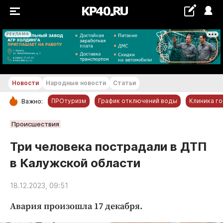
РЕКЛАМА
+28...+29 °С
Новости
Народные новости
Статьи
ПРОтуризм
График отключений воды
Клиника г
Важно:
РУБРИКИ
Происшествия
Обнинск
Три человека пострадали в ДТП
Новости компаний
в Калужской области
Статьи
Народные новости
18.12.2023, 09:51
Авто и транспорт
Авария произошла 17 декабря.
Благоустройство