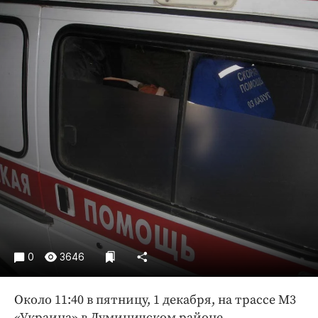
Криминал
Культура
Недвижимость и ЖКХ
Образование
Общество
Погода
Праздники
Происшествия
Спорт
Экономика и бизнес
ПРОЕКТЫ
Блоги
0
3646
Издания
Около 11:40 в пятницу, 1 декабря, на трассе М3
Медиаперсона
«Украина» в Думиничском районе