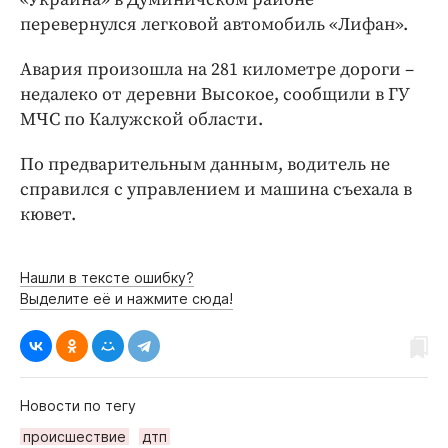
Интересное чтиво
перевернулся легковой автомобиль «Лифан».
Клиника года
Бренд года
Авария произошла на 281 километре дороги –
недалеко от деревни Высокое, сообщили в ГУ
Работодатель года
МЧС по Калужской области.
По предварительным данным, водитель не
справился с управлением и машина съехала в
кювет.
Нашли в тексте ошибку?
Выделите её и нажмите сюда!
Новости по тегу
происшествие
дтп