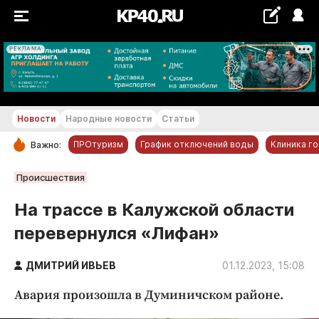
РЕКЛАМА
+19...+20 °С
Новости
Народные новости
Статьи
ПРОтуризм
График отключений воды
Клиника г
Важно:
РУБРИКИ
Происшествия
Обнинск
На трассе в Калужской области
Новости компаний
перевернулся «Лифан»
Статьи
Народные новости
ДМИТРИЙ ИВЬЕВ
01.12.2023, 15:08
Авто и транспорт
Авария произошла в Думиничском районе.
Благоустройство