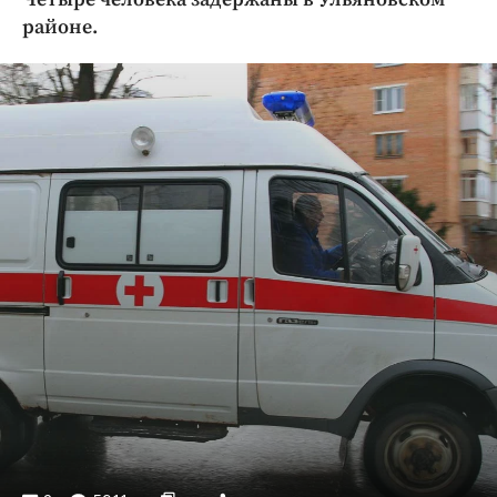
Криминал
районе.
Культура
Недвижимость и ЖКХ
Образование
Общество
Погода
Праздники
Происшествия
Спорт
Экономика и бизнес
ПРОЕКТЫ
Блоги
Издания
Медиаперсона