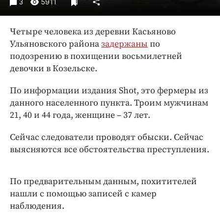
3
5911
Интересное чтиво
Клиника года
Четыре человека из деревни Касьяново
Бренд года
Ульяновского района
задержаны
по
Работодатель года
подозрению в похищении восьмилетней
девочки в Козельске.
По информации издания Shot, это фермеры из
данного населенного пункта. Троим мужчинам
21, 40 и 44 года, женщине – 37 лет.
Сейчас следователи проводят обыски. Сейчас
выясняются все обстоятельства преступления.
По предварительным данным, похитителей
нашли с помощью записей с камер
наблюдения.