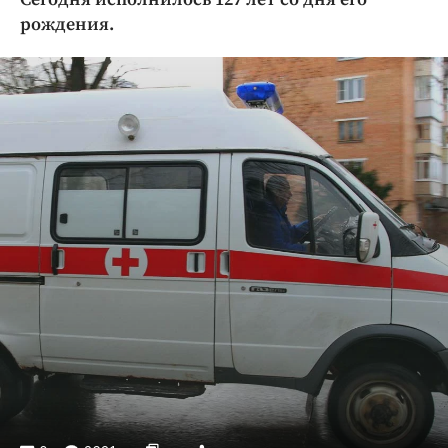
Криминал
рождения.
Культура
Недвижимость и ЖКХ
Образование
Общество
Погода
Праздники
Происшествия
Спорт
Экономика и бизнес
ПРОЕКТЫ
Блоги
Издания
Медиаперсона