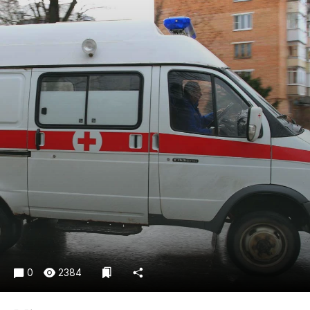
Криминал
Культура
Недвижимость и ЖКХ
Образование
Общество
Погода
Праздники
Происшествия
Спорт
Экономика и бизнес
ПРОЕКТЫ
Блоги
Издания
0
2384
Медиаперсона