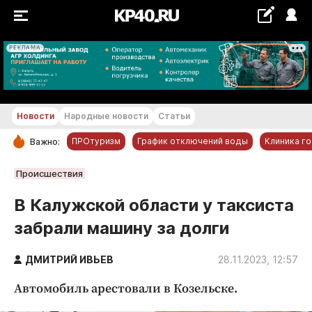
РЕКЛАМА
+21...+22 °С
Новости
Народные новости
Статьи
ПРОтуризм
График отключений воды
Клиника г
Важно:
РУБРИКИ
Происшествия
Обнинск
В Калужской области у таксиста
Новости компаний
забрали машину за долги
Статьи
Народные новости
ДМИТРИЙ ИВЬЕВ
28.11.2023, 12:57
Авто и транспорт
Автомобиль арестовали в Козельске.
Благоустройство