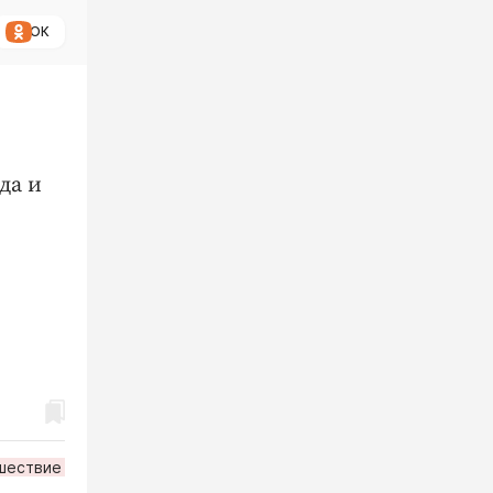
ОК
да и
шествие