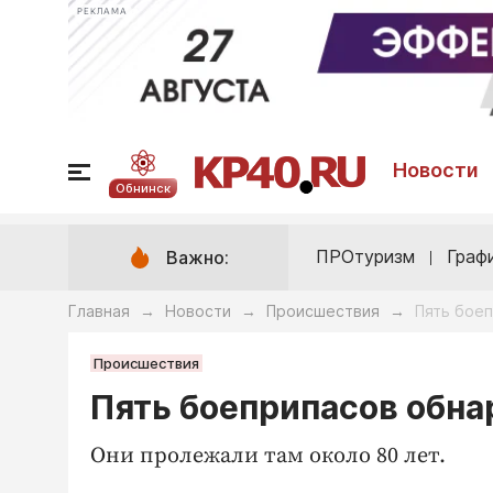
РЕКЛАМА
Новости
Обнинск
ПРОтуризм
Граф
Важно:
Главная
Новости
Происшествия
Пять бое
→
→
→
Происшествия
Пять боеприпасов обна
Они пролежали там около 80 лет.