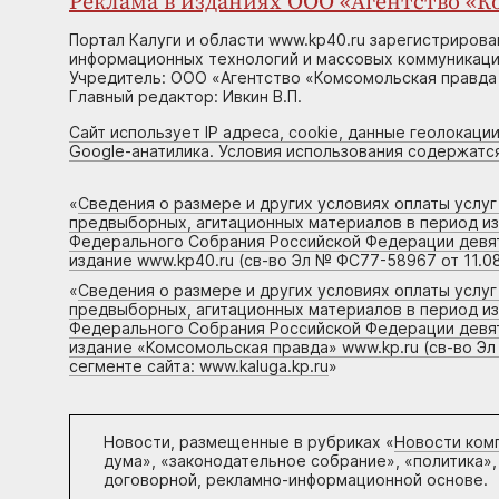
Реклама в изданиях ООО «Агентство «Ко
Портал Калуги и области www.kp40.ru зарегистрирова
информационных технологий и массовых коммуникаций
Учредитель: ООО «Агентство «Комсомольская правда 
Главный редактор: Ивкин В.П.
Сайт использует IP адреса, cookie, данные геолокации
Google-анатилика. Условия использования содержатс
«
Сведения о размере и других условиях оплаты услу
предвыборных, агитационных материалов в период и
Федерального Собрания Российской Федерации девято
издание www.kp40.ru (св-во Эл № ФС77-58967 от 11.08
«
Сведения о размере и других условиях оплаты услу
предвыборных, агитационных материалов в период и
Федерального Собрания Российской Федерации девято
издание «Комсомольская правда» www.kp.ru (св-во Эл
сегменте сайта: www.kaluga.kp.ru
»
Новости, размещенные в рубриках «
Новости ком
дума», «законодательное собрание», «политика»,
договорной, рекламно-информационной основе.