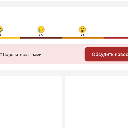
%
0%
0%
Обсудить ново
ь? Поделитесь с нами