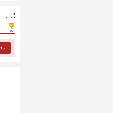
0
оценили
0%
сть