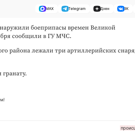
MAX
Telegram
Дзен
ВК
обнаружили боеприпасы времен Великой
ября сообщили в ГУ МЧС.
кого района лежали три артиллерийских снаря
 гранату.
м!
проис