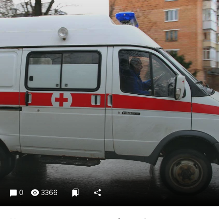
Криминал
Культура
Недвижимость и ЖКХ
Образование
Общество
Погода
Праздники
Происшествия
Спорт
Экономика и бизнес
ПРОЕКТЫ
Блоги
Издания
0
3366
Медиаперсона