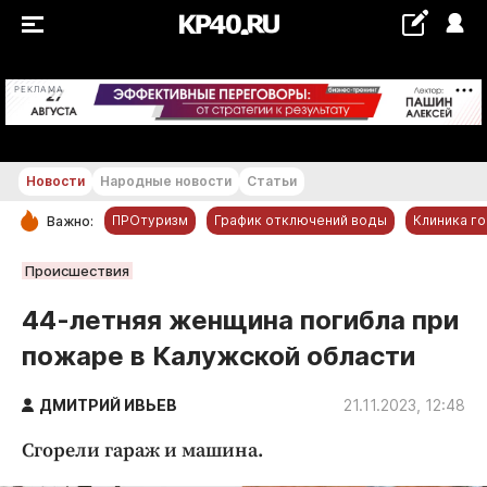
+24...+25 °С
РЕКЛАМА
Новости
Народные новости
Статьи
ПРОтуризм
График отключений воды
Клиника г
Важно:
РУБРИКИ
Происшествия
Обнинск
44-летняя женщина погибла при
Новости компаний
пожаре в Калужской области
Статьи
Народные новости
ДМИТРИЙ ИВЬЕВ
21.11.2023, 12:48
Авто и транспорт
Сгорели гараж и машина.
Благоустройство