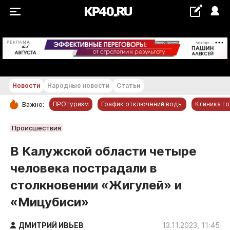
+20...+21 °С
РЕКЛАМА
Новости
Народные новости
Статьи
ПРОтуризм
График отключений воды
Клиника г
Важно:
РУБРИКИ
Происшествия
Обнинск
В Калужской области четыре
Новости компаний
человека пострадали в
Статьи
столкновении «Жигулей» и
Народные новости
«Мицубиси»
Авто и транспорт
Благоустройство
ДМИТРИЙ ИВЬЕВ
13.11.2023, 11:45