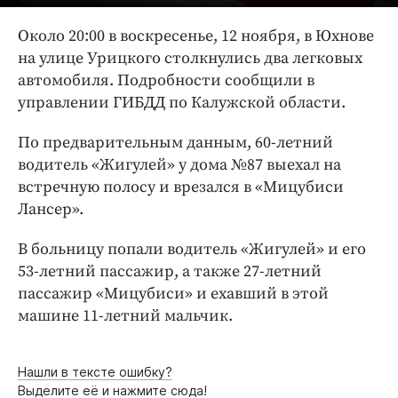
Интересное чтиво
Клиника года
Около 20:00 в воскресенье, 12 ноября, в Юхнове
на улице Урицкого столкнулись два легковых
Бренд года
автомобиля. Подробности сообщили в
Работодатель года
управлении ГИБДД по Калужской области.
По предварительным данным, 60-летний
водитель «Жигулей» у дома №87 выехал на
встречную полосу и врезался в «Мицубиси
Лансер».
В больницу попали водитель «Жигулей» и его
53-летний пассажир, а также 27-летний
пассажир «Мицубиси» и ехавший в этой
машине 11-летний мальчик.
Нашли в тексте ошибку?
Выделите её и нажмите сюда!