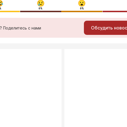
%
0%
0%
Обсудить ново
ь? Поделитесь с нами