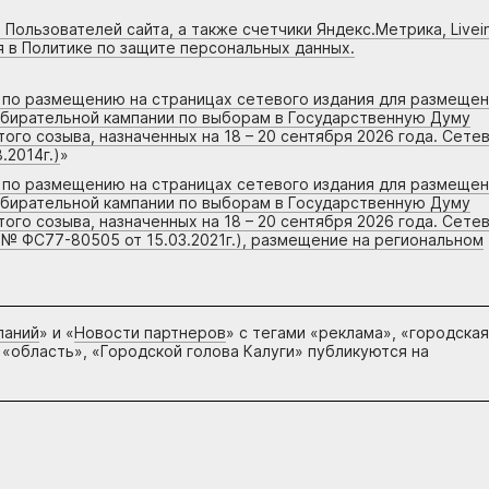
 Пользователей сайта, а также счетчики Яндекс.Метрика, Livein
я в Политике по защите персональных данных.
г по размещению на страницах сетевого издания для размеще
збирательной кампании по выборам в Государственную Думу
го созыва, назначенных на 18 – 20 сентября 2026 года. Сете
.2014г.)
»
г по размещению на страницах сетевого издания для размеще
збирательной кампании по выборам в Государственную Думу
го созыва, назначенных на 18 – 20 сентября 2026 года. Сете
 № ФС77-80505 от 15.03.2021г.), размещение на региональном
паний
» и «
Новости партнеров
» с тегами «реклама», «городская
 «область», «Городской голова Калуги» публикуются на