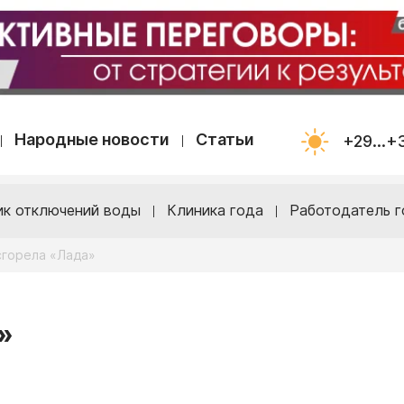
Народные новости
Статьи
+29...+
ик отключений воды
Клиника года
Работодатель г
сгорела «Лада»
»