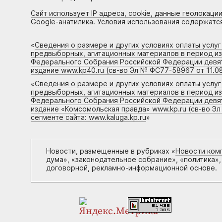
Сайт использует IP адреса, cookie, данные геолокации
Google-анатилика. Условия использования содержатс
«
Сведения о размере и других условиях оплаты услу
предвыборных, агитационных материалов в период и
Федерального Собрания Российской Федерации девято
издание www.kp40.ru (св-во Эл № ФС77-58967 от 11.08
«
Сведения о размере и других условиях оплаты услу
предвыборных, агитационных материалов в период и
Федерального Собрания Российской Федерации девято
издание «Комсомольская правда» www.kp.ru (св-во Эл
сегменте сайта: www.kaluga.kp.ru
»
Новости, размещенные в рубриках «
Новости ком
дума», «законодательное собрание», «политика»,
договорной, рекламно-информационной основе.