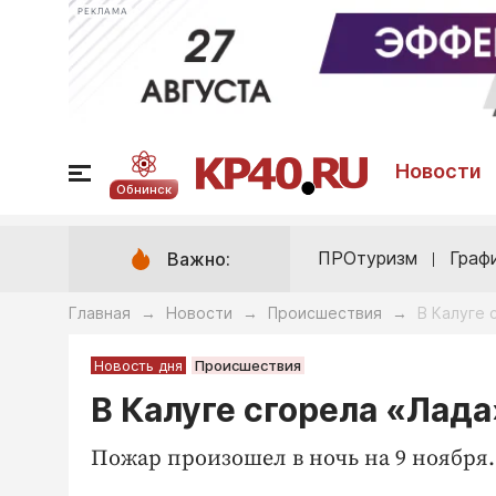
РЕКЛАМА
Новости
Обнинск
ПРОтуризм
Граф
Важно:
Главная
Новости
Происшествия
В Калуге 
→
→
→
Новость дня
Происшествия
В Калуге сгорела «Лада
Пожар произошел в ночь на 9 ноября.