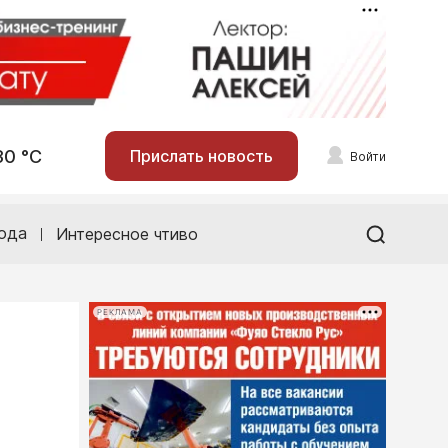
30 °С
Прислать новость
Войти
ода
Интересное чтиво
РЕКЛАМА