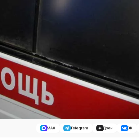
MAX
Telegram
Дзен
ВК