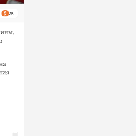
ОК
чины.
о
на
ния