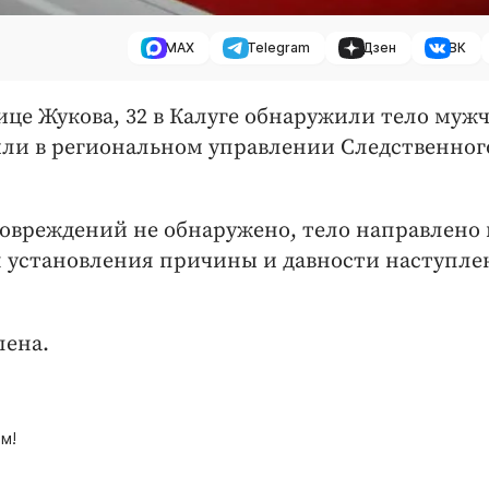
MAX
Telegram
Дзен
ВК
лице Жукова, 32 в Калуге обнаружили тело муж
щили в региональном управлении Следственног
повреждений не обнаружено, тело направлено 
я установления причины и давности наступле
лена.
м!