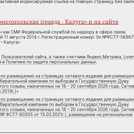
 активная индексируемая ссылка на главную страницу без зак
мсомольская правда - Калуга» и на сайте
н как СМИ Федеральной службой по надзору в сфере связи,
 11 августа 2014 г. Регистрационный номер: Эл №ФС77-58967
– Калуга»
 Пользователей сайта, а также счетчики Яндекс.Метрика, Livein
я в Политике по защите персональных данных.
г по размещению на страницах сетевого издания для размеще
збирательной кампании по выборам в Государственную Думу
го созыва, назначенных на 18 – 20 сентября 2026 года. Сете
.2014г.)
»
г по размещению на страницах сетевого издания для размеще
збирательной кампании по выборам в Государственную Думу
го созыва, назначенных на 18 – 20 сентября 2026 года. Сете
 № ФС77-80505 от 15.03.2021г.), размещение на региональном