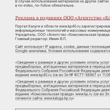
В случае использования материалов на других сайтах
в no-index, no-follow обязательна.
Реклама в изданиях ООО «Агентство «Ко
Портал Калуги и области www.kp40.ru зарегистрирова
информационных технологий и массовых коммуникаций
Учредитель: ООО «Агентство «Комсомольская правда 
Главный редактор: Ивкин В.П.
Сайт использует IP адреса, cookie, данные геолокации
Google-анатилика. Условия использования содержатс
«
Сведения о размере и других условиях оплаты услу
предвыборных, агитационных материалов в период и
Федерального Собрания Российской Федерации девято
издание www.kp40.ru (св-во Эл № ФС77-58967 от 11.08
«
Сведения о размере и других условиях оплаты услу
предвыборных, агитационных материалов в период и
Федерального Собрания Российской Федерации девято
издание «Комсомольская правда» www.kp.ru (св-во Эл
сегменте сайта: www.kaluga.kp.ru
»