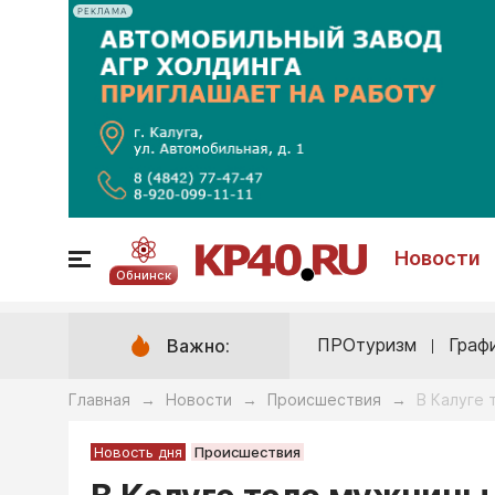
РЕКЛАМА
Новости
Обнинск
ПРОтуризм
Граф
Важно:
Главная
Новости
Происшествия
В Калуге 
→
→
→
Новость дня
Происшествия