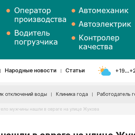
Народные новости
Статьи
+19...+
ик отключений воды
Клиника года
Работодатель г
тело мужчины нашли в овраге на улице Жукова