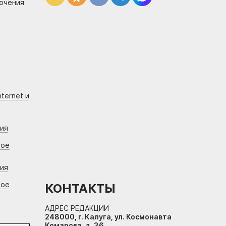
лючения
ternet и
ния
вое
ния
вое
КОНТАКТЫ
АДРЕС РЕДАКЦИИ
248000, г. Калуга, ул. Космонавта
Комарова, д. 36