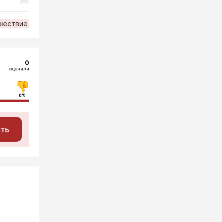
шествие
0
оценили
0%
сть