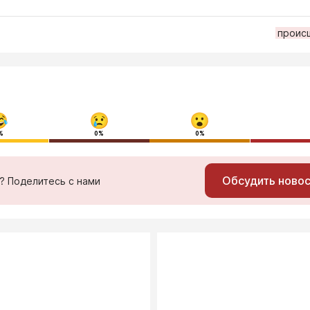
проис
%
0%
0%
Обсудить ново
ь? Поделитесь с нами