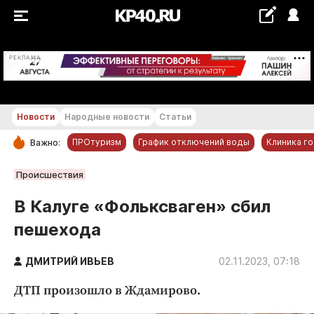
+18...+19 °С
РЕКЛАМА
Новости
Народные новости
Статьи
ПРОтуризм
График отключений воды
Клиника г
Важно:
РУБРИКИ
Происшествия
Обнинск
В Калуге «Фольксваген» сбил
Новости компаний
пешехода
Статьи
Народные новости
ДМИТРИЙ ИВЬЕВ
02.11.2023, 07:18
Авто и транспорт
ДТП произошло в Ждамирово.
Благоустройство