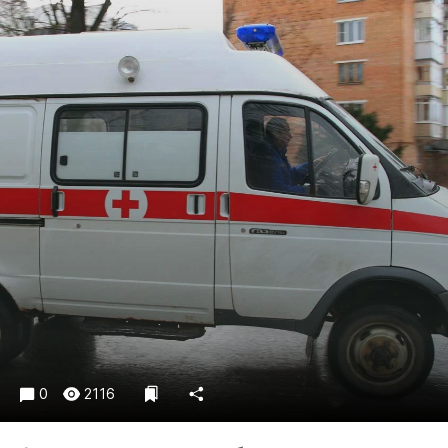
Криминал
Культура
Недвижимость и ЖКХ
Образование
Общество
Погода
Праздники
Происшествия
Спорт
Экономика и бизнес
ПРОЕКТЫ
Блоги
Издания
0
2116
Медиаперсона