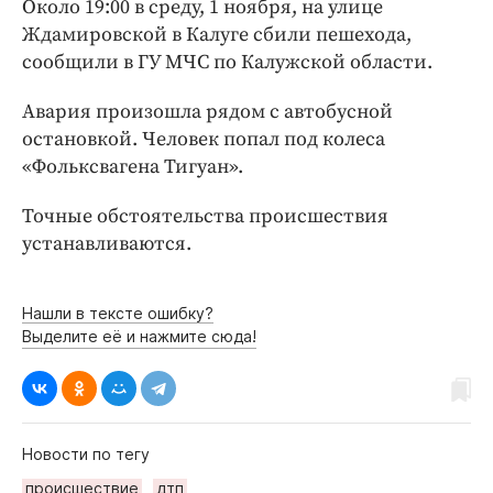
Около 19:00 в среду, 1 ноября, на улице
Интересное чтиво
Ждамировской в Калуге сбили пешехода,
Клиника года
сообщили в ГУ МЧС по Калужской области.
Бренд года
Работодатель года
Авария произошла рядом с автобусной
остановкой. Человек попал под колеса
«Фольксвагена Тигуан».
Точные обстоятельства происшествия
устанавливаются.
Нашли в тексте ошибку?
Выделите её и нажмите сюда!
Новости по тегу
происшествие
дтп