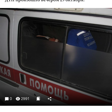
Криминал
Культура
Недвижимость и ЖКХ
Образование
Общество
Погода
Праздники
Происшествия
Спорт
Экономика и бизнес
ПРОЕКТЫ
Блоги
Издания
0
2991
Медиаперсона