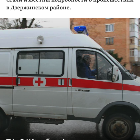
Криминал
в Дзержинском районе.
Культура
Недвижимость и ЖКХ
Образование
Общество
Погода
Праздники
Происшествия
Спорт
Экономика и бизнес
ПРОЕКТЫ
Блоги
Издания
Медиаперсона