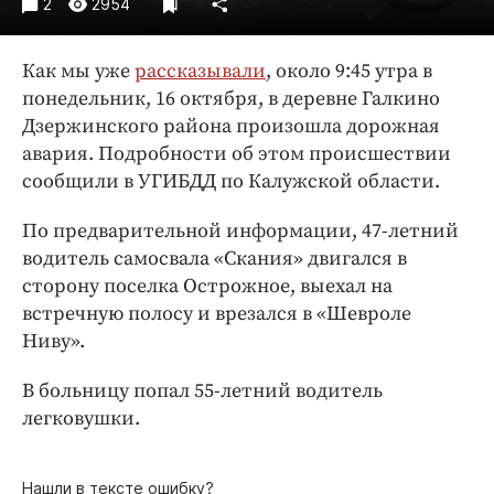
2
2954
Интересное чтиво
Клиника года
Как мы уже
рассказывали
, около 9:45 утра в
Бренд года
понедельник, 16 октября, в деревне Галкино
Работодатель года
Дзержинского района произошла дорожная
авария. Подробности об этом происшествии
сообщили в УГИБДД по Калужской области.
По предварительной информации, 47-летний
водитель самосвала «Скания» двигался в
сторону поселка Острожное, выехал на
встречную полосу и врезался в «Шевроле
Ниву».
В больницу попал 55-летний водитель
легковушки.
Нашли в тексте ошибку?