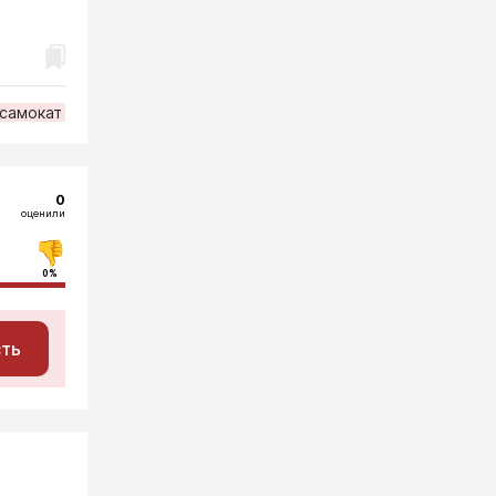
самокат
0
оценили
0%
сть