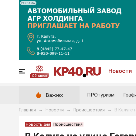
РЕКЛАМА
Новости
Обнинск
ПРОтуризм
Граф
Важно:
Главная
Новости
Происшествия
В Калуге 
→
→
→
Новость дня
Происшествия