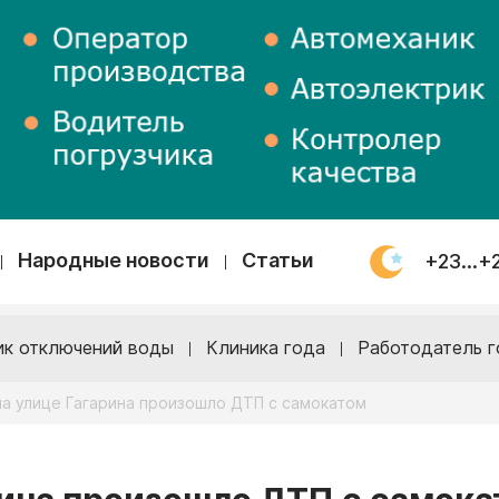
Народные новости
Статьи
+23...+
ик отключений воды
Клиника года
Работодатель г
на улице Гагарина произошло ДТП с самокатом