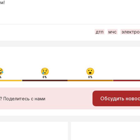
м!
дтп
мчс
электро
%
0%
0%
Обсудить ново
ь? Поделитесь с нами