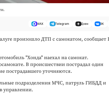
ти.
MAX
Telegram
Дзен
ВК
 Калуге произошло ДТП с самокатом, сообщает 
автомобиль "Хонда" наехал на самокат.
росамокате. В происшествии пострадал один
ие пострадавшего уточняются.
ельные подразделения МЧС, патруль ГИБДД и
 в управлении.