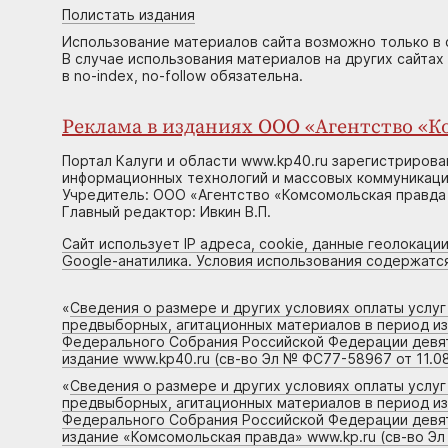
Полистать издания
Использование материалов сайта возможно только в 
В случае использования материалов на других сайтах
в no-index, no-follow обязательна.
Реклама в изданиях ООО «Агентство «Ко
Портал Калуги и области www.kp40.ru зарегистрирова
информационных технологий и массовых коммуникаций
Учредитель: ООО «Агентство «Комсомольская правда 
Главный редактор: Ивкин В.П.
Сайт использует IP адреса, cookie, данные геолокации
Google-анатилика. Условия использования содержатс
«
Сведения о размере и других условиях оплаты услу
предвыборных, агитационных материалов в период и
Федерального Собрания Российской Федерации девято
издание www.kp40.ru (св-во Эл № ФС77-58967 от 11.08
«
Сведения о размере и других условиях оплаты услу
предвыборных, агитационных материалов в период и
Федерального Собрания Российской Федерации девято
издание «Комсомольская правда» www.kp.ru (св-во Эл