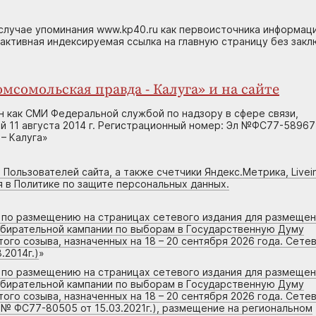
случае упоминания www.kp40.ru как первоисточника информаци
 активная индексируемая ссылка на главную страницу без зак
мсомольская правда - Калуга» и на сайте
н как СМИ Федеральной службой по надзору в сфере связи,
 11 августа 2014 г. Регистрационный номер: Эл №ФС77-58967
– Калуга»
 Пользователей сайта, а также счетчики Яндекс.Метрика, Livein
я в Политике по защите персональных данных.
г по размещению на страницах сетевого издания для размеще
збирательной кампании по выборам в Государственную Думу
го созыва, назначенных на 18 – 20 сентября 2026 года. Сете
.2014г.)
»
г по размещению на страницах сетевого издания для размеще
збирательной кампании по выборам в Государственную Думу
го созыва, назначенных на 18 – 20 сентября 2026 года. Сете
 № ФС77-80505 от 15.03.2021г.), размещение на региональном