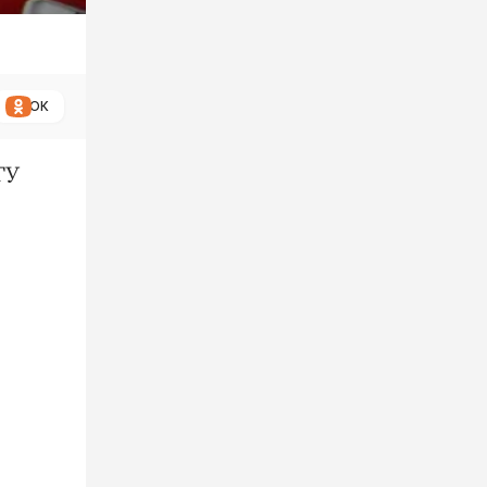
ОК
ГУ