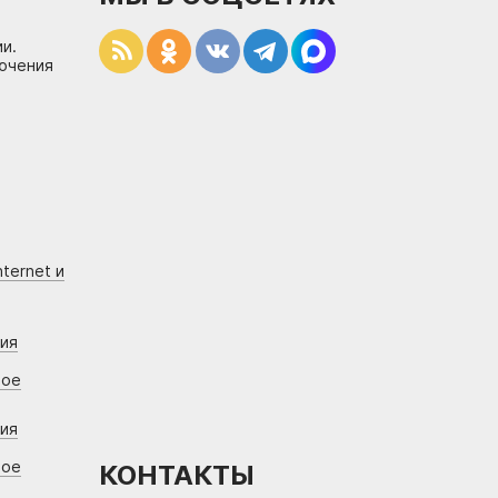
и.
лючения
ternet и
ния
вое
ния
вое
КОНТАКТЫ