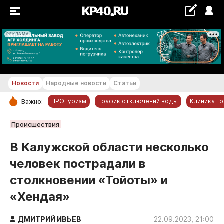
РЕКЛАМА
+22...+23 °С
Новости
Народные новости
Статьи
ПРОтуризм
График отключений воды
Клиника г
Важно:
РУБРИКИ
Происшествия
Обнинск
В Калужской области несколько
Новости компаний
человек пострадали в
Статьи
столкновении «Тойоты» и
Народные новости
«Хендая»
Авто и транспорт
Благоустройство
ДМИТРИЙ ИВЬЕВ
22.09.2023, 21:00