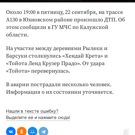
Интересное чтиво
Клиника года
Около 19:00 в пятницу, 22 сентября, на трассе
А130 в Юхновском районе произошло ДТП. Об
Бренд года
этом сообщили в ГУ МЧС по Калужской
Работодатель года
области.
На участке между деревнями Рыляки и
Барсуки столкнулись «Хендай Крета» и
«Тойота Ленд Крузер Прадо». От удара
«Тойота» перевернулась.
В аварии пострадали несколько человек.
Информация о их состоянии уточняется.
Нашли в тексте ошибку?
Выделите её и нажмите сюда!