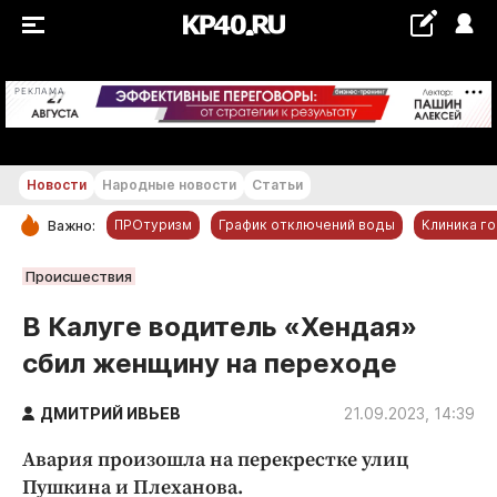
+18...+19 °С
РЕКЛАМА
Новости
Народные новости
Статьи
ПРОтуризм
График отключений воды
Клиника г
Важно:
РУБРИКИ
Происшествия
Обнинск
В Калуге водитель «Хендая»
Новости компаний
сбил женщину на переходе
Статьи
Народные новости
ДМИТРИЙ ИВЬЕВ
21.09.2023, 14:39
Авто и транспорт
Авария произошла на перекрестке улиц
Благоустройство
Пушкина и Плеханова.