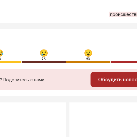
происшеств
%
0%
0%
Обсудить ново
ь? Поделитесь с нами