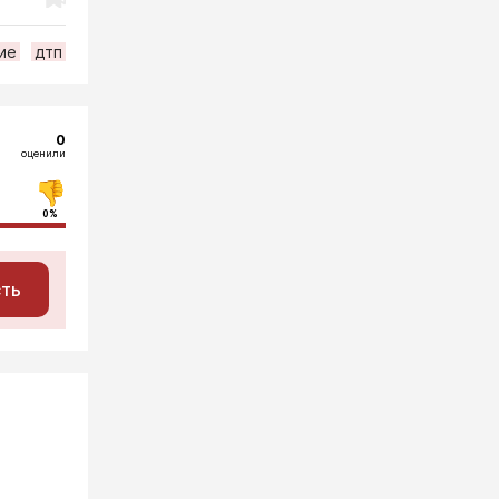
ие
дтп
0
оценили
0%
сть