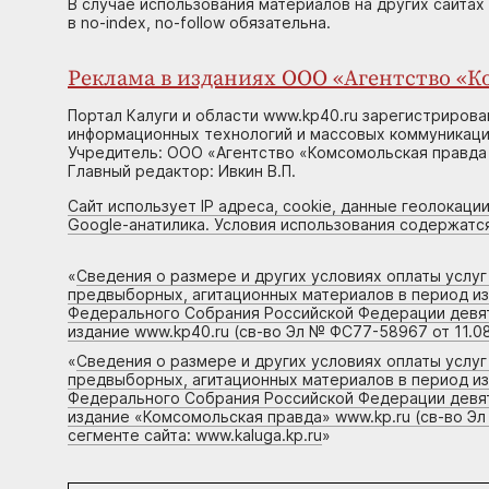
В случае использования материалов на других сайтах
в no-index, no-follow обязательна.
Реклама в изданиях ООО «Агентство «Ко
Портал Калуги и области www.kp40.ru зарегистрирова
информационных технологий и массовых коммуникаций
Учредитель: ООО «Агентство «Комсомольская правда 
Главный редактор: Ивкин В.П.
Сайт использует IP адреса, cookie, данные геолокации
Google-анатилика. Условия использования содержатс
«
Сведения о размере и других условиях оплаты услу
предвыборных, агитационных материалов в период и
Федерального Собрания Российской Федерации девято
издание www.kp40.ru (св-во Эл № ФС77-58967 от 11.08
«
Сведения о размере и других условиях оплаты услу
предвыборных, агитационных материалов в период и
Федерального Собрания Российской Федерации девято
издание «Комсомольская правда» www.kp.ru (св-во Эл
сегменте сайта: www.kaluga.kp.ru
»