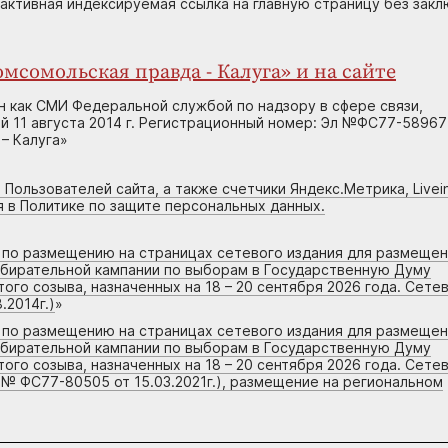
 активная индексируемая ссылка на главную страницу без зак
мсомольская правда - Калуга» и на сайте
н как СМИ Федеральной службой по надзору в сфере связи,
 11 августа 2014 г. Регистрационный номер: Эл №ФС77-58967
– Калуга»
 Пользователей сайта, а также счетчики Яндекс.Метрика, Livein
я в Политике по защите персональных данных.
г по размещению на страницах сетевого издания для размеще
збирательной кампании по выборам в Государственную Думу
го созыва, назначенных на 18 – 20 сентября 2026 года. Сете
.2014г.)
»
г по размещению на страницах сетевого издания для размеще
збирательной кампании по выборам в Государственную Думу
го созыва, назначенных на 18 – 20 сентября 2026 года. Сете
 № ФС77-80505 от 15.03.2021г.), размещение на региональном