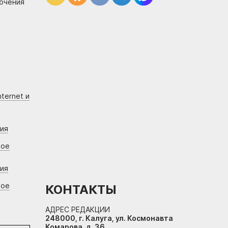
лючения
ternet и
ния
вое
ния
вое
КОНТАКТЫ
АДРЕС РЕДАКЦИИ
248000, г. Калуга, ул. Космонавта
Комарова, д. 36