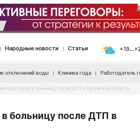
Народные новости
Статьи
+19...+
ик отключений воды
Клиника года
Работодатель г
мопеда попал в больницу после ДТП в Калужской области
 в больницу после ДТП в