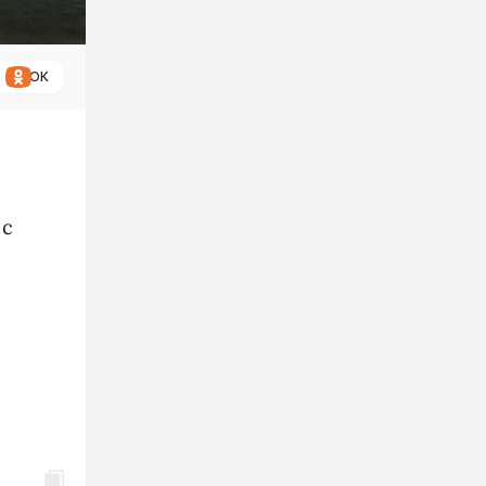
ОК
 с