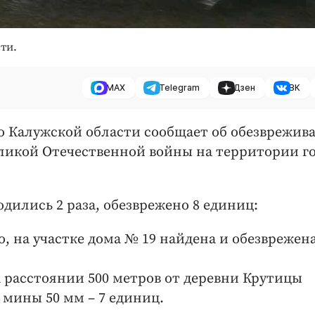
ти.
MAX
Telegram
Дзен
ВК
по Калужской области сообщает об обезврежив
ликой Отечественной войны на территории г
дились 2 раза, обезврежено 8 единиц:
о, на участке дома № 19 найдена и обезврежен
на расстоянии 500 метров от деревни Крутицы
мины 50 мм – 7 единиц.