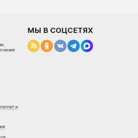
МЫ В СОЦСЕТЯХ
и.
лючения
ternet и
ния
вое