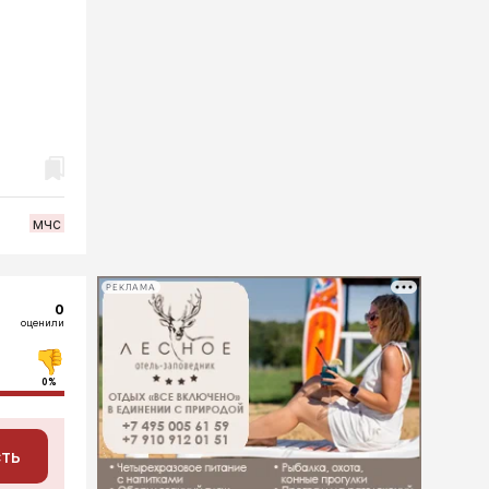
мчс
РЕКЛАМА
0
оценили
0%
сть