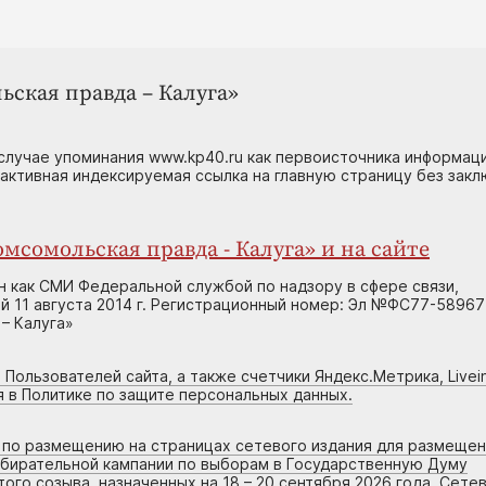
ьская правда – Калуга»
случае упоминания www.kp40.ru как первоисточника информаци
 активная индексируемая ссылка на главную страницу без зак
мсомольская правда - Калуга» и на сайте
н как СМИ Федеральной службой по надзору в сфере связи,
 11 августа 2014 г. Регистрационный номер: Эл №ФС77-58967
– Калуга»
 Пользователей сайта, а также счетчики Яндекс.Метрика, Livein
я в Политике по защите персональных данных.
г по размещению на страницах сетевого издания для размеще
збирательной кампании по выборам в Государственную Думу
го созыва, назначенных на 18 – 20 сентября 2026 года. Сете