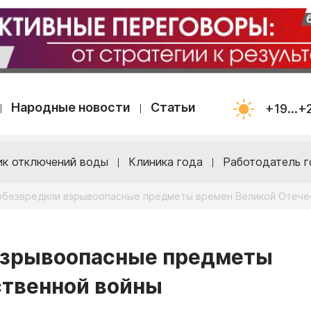
Народные новости
Статьи
+19...+
ик отключений воды
Клиника года
Работодатель г
 обезвредили взрывоопасные предметы времен Великой Отече
 взрывоопасные предметы
ственной войны