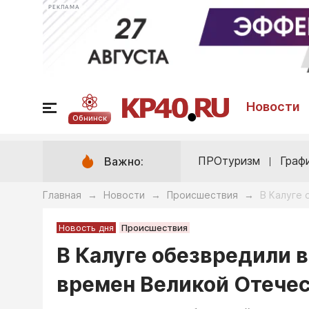
РЕКЛАМА
Новости
Обнинск
ПРОтуризм
Граф
Важно:
Главная
Новости
Происшествия
В Калуге
→
→
→
Новость дня
Происшествия
В Калуге обезвредили
времен Великой Отече