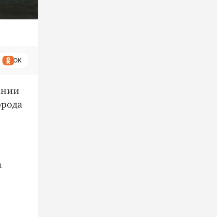
ОК
ании
орода
а