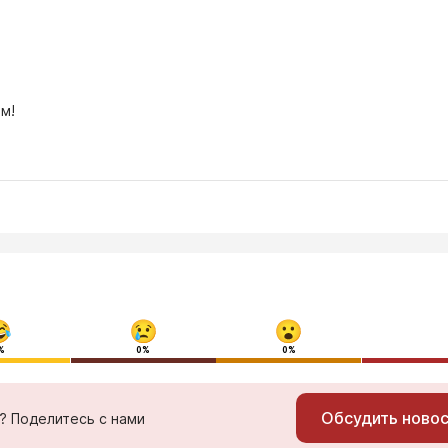
м!
%
0%
0%
Обсудить ново
ь? Поделитесь с нами