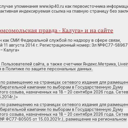
случае упоминания www.kp40.ru как первоисточника информаци
 активная индексируемая ссылка на главную страницу без зак
мсомольская правда - Калуга» и на сайте
н как СМИ Федеральной службой по надзору в сфере связи,
 11 августа 2014 г. Регистрационный номер: Эл №ФС77-58967
– Калуга»
 Пользователей сайта, а также счетчики Яндекс.Метрика, Livein
я в Политике по защите персональных данных.
г по размещению на страницах сетевого издания для размеще
збирательной кампании по выборам в Государственную Думу
го созыва, назначенных на 18 – 20 сентября 2026 года. Сете
.2014г.)
»
г по размещению на страницах сетевого издания для размеще
збирательной кампании по выборам в Государственную Думу
го созыва, назначенных на 18 – 20 сентября 2026 года. Сете
 № ФС77-80505 от 15.03.2021г.), размещение на региональном