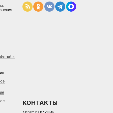
и.
лючения
ternet и
ния
вое
ния
вое
КОНТАКТЫ
АДРЕС РЕДАКЦИИ