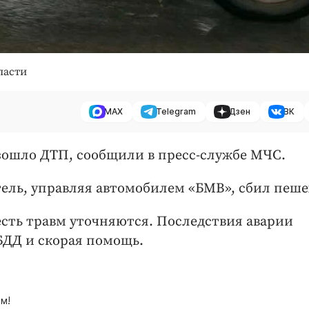
ласти
MAX
Telegram
Дзен
ВК
оизошло ДТП, сообщили в пресс-службе МЧС.
тель, управляя автомобилем «БМВ», сбил пеше
сть травм уточняются. Последствия аварии
ДД и скорая помощь.
м!