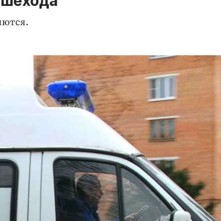
ешехода
яются.