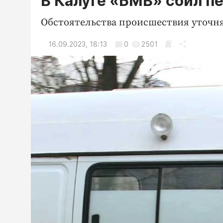
В Калуге «БМВ» сбил п
Обстоятельства происшествия уточн
16.09.2023, 18:13
0
2501