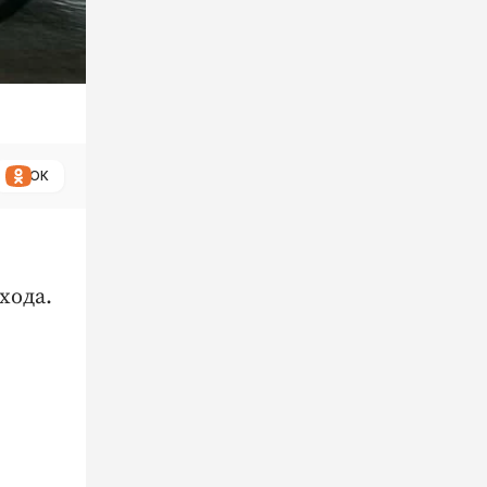
ОК
хода.