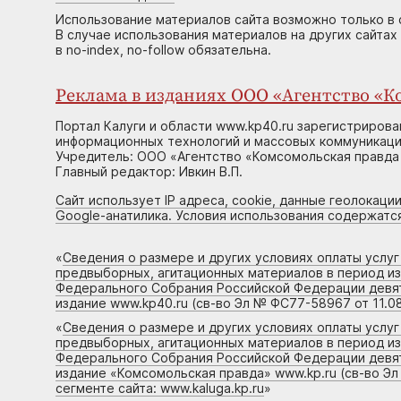
Использование материалов сайта возможно только в 
В случае использования материалов на других сайтах
в no-index, no-follow обязательна.
Реклама в изданиях ООО «Агентство «Ко
Портал Калуги и области www.kp40.ru зарегистрирова
информационных технологий и массовых коммуникаций
Учредитель: ООО «Агентство «Комсомольская правда 
Главный редактор: Ивкин В.П.
Сайт использует IP адреса, cookie, данные геолокации
Google-анатилика. Условия использования содержатс
«
Сведения о размере и других условиях оплаты услу
предвыборных, агитационных материалов в период и
Федерального Собрания Российской Федерации девято
издание www.kp40.ru (св-во Эл № ФС77-58967 от 11.08
«
Сведения о размере и других условиях оплаты услу
предвыборных, агитационных материалов в период и
Федерального Собрания Российской Федерации девято
издание «Комсомольская правда» www.kp.ru (св-во Эл
сегменте сайта: www.kaluga.kp.ru
»