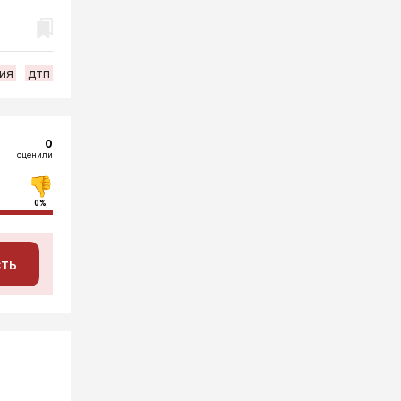
ия
дтп
0
оценили
0%
сть