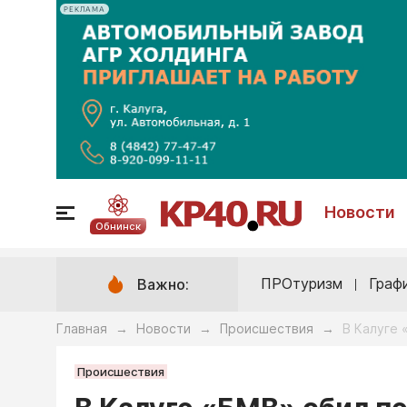
РЕКЛАМА
Новости
Обнинск
ПРОтуризм
Граф
Важно:
Главная
Новости
Происшествия
В Калуге
→
→
→
Происшествия