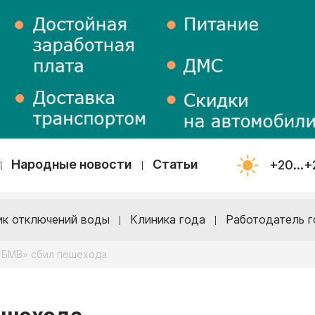
Народные новости
Статьи
+20...+
ик отключений воды
Клиника года
Работодатель г
 «БМВ» сбил пешехода