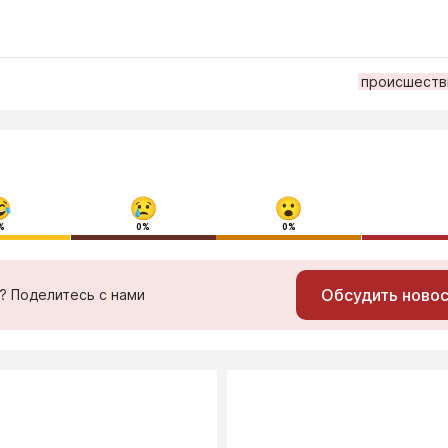
происшеств
%
0%
0%
Обсудить ново
ь? Поделитесь с нами