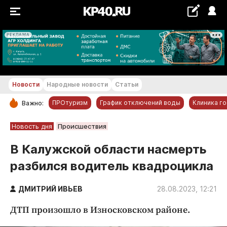
РЕКЛАМА
+27...+28 °С
Новости
Народные новости
Статьи
ПРОтуризм
График отключений воды
Клиника г
Важно:
РУБРИКИ
Новость дня
Происшествия
Обнинск
В Калужской области насмерть
Новости компаний
разбился водитель квадроцикла
Статьи
Народные новости
ДМИТРИЙ ИВЬЕВ
28.08.2023, 12:21
Авто и транспорт
ДТП произошло в Износковском районе.
Благоустройство