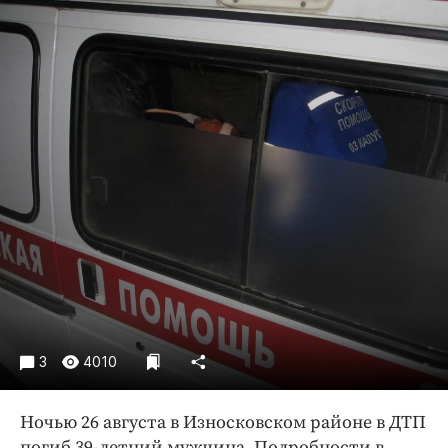
Криминал
Культура
Недвижимость и ЖКХ
Образование
Общество
Погода
Праздники
Происшествия
Спорт
Экономика и бизнес
ПРОЕКТЫ
Блоги
3
4010
Издания
Ночью 26 августа в Износковском районе в ДТП
Медиаперсона
погиб 39-летний мужчина. Подробности в