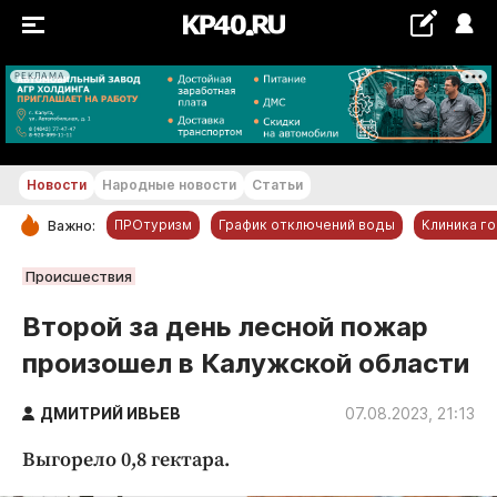
РЕКЛАМА
+29...+30 °С
Новости
Народные новости
Статьи
ПРОтуризм
График отключений воды
Клиника г
Важно:
РУБРИКИ
Происшествия
Обнинск
Второй за день лесной пожар
Новости компаний
произошел в Калужской области
Статьи
Народные новости
ДМИТРИЙ ИВЬЕВ
07.08.2023, 21:13
Авто и транспорт
Выгорело 0,8 гектара.
Благоустройство