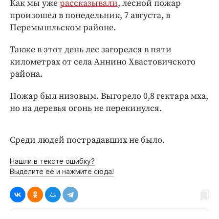
Как мы уже
рассказывали
, лесной пожар
Интересное чтиво
произошел в понедельник, 7 августа, в
Клиника года
Перемышльском районе.
Бренд года
Работодатель года
Также в этот день лес загорелся в пяти
километрах от села Аннино Хвастовичского
района.
Пожар был низовым. Выгорело 0,8 гектара мха,
но на деревья огонь не перекинулся.
Среди людей пострадавших не было.
Нашли в тексте ошибку?
Выделите её и нажмите сюда!