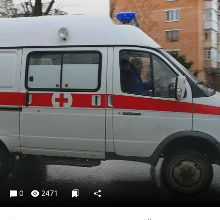
Криминал
Культура
Недвижимость и ЖКХ
Образование
Общество
Погода
Праздники
Происшествия
Спорт
Экономика и бизнес
ПРОЕКТЫ
Блоги
Издания
0
2471
Медиаперсона