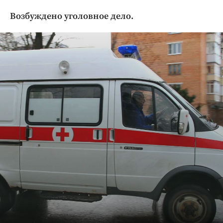
Криминал
Возбуждено уголовное дело.
Культура
Недвижимость и ЖКХ
Образование
Общество
Погода
Праздники
Происшествия
Спорт
Экономика и бизнес
ПРОЕКТЫ
Блоги
Издания
Медиаперсона