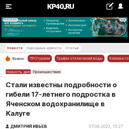
РЕКЛАМА
+18...+19 °С
Новости
Народные новости
Статьи
ПРОтуризм
График отключений воды
Клиника г
Важно:
РУБРИКИ
Новость дня
Происшествия
Обнинск
Стали известны подробности о
Новости компаний
гибели 17-летнего подростка в
Статьи
Яченском водохранилище в
Народные новости
Калуге
Авто и транспорт
Благоустройство
ДМИТРИЙ ИВЬЕВ
07.08.2023, 10:27