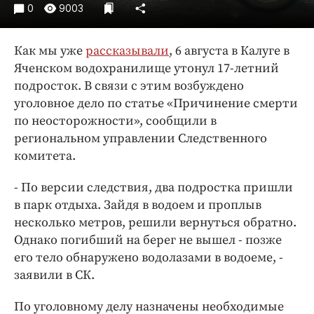
Интересное чтиво
0
9003
Клиника года
Бренд года
Как мы уже
рассказывали
, 6 августа в Калуге в
Работодатель года
Яченском водохранилище утонул 17-летний
подросток. В связи с этим возбуждено
уголовное дело по статье «Причинение смерти
по неосторожности», сообщили в
региональном управлении Следственного
комитета.
- По версии следствия, два подростка пришли
в парк отдыха. Зайдя в водоем и проплыв
несколько метров, решили вернуться обратно.
Однако погибший на берег не вышел - позже
его тело обнаружено водолазами в водоеме, -
заявили в СК.
По уголовному делу назначены необходимые