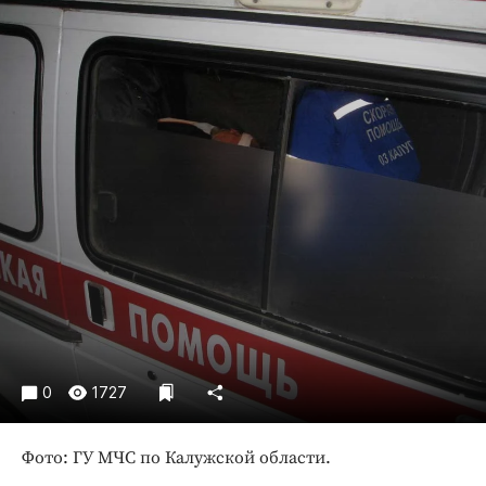
Криминал
Культура
Недвижимость и ЖКХ
Образование
Общество
Погода
Праздники
Происшествия
Спорт
Экономика и бизнес
ПРОЕКТЫ
Блоги
0
1727
Издания
Фото: ГУ МЧС по Калужской области.
Медиаперсона