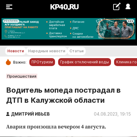
РЕКЛАМА
+18...+19 °С
Новости
Народные новости
Статьи
ПРОтуризм
График отключений воды
Клиника г
Важно:
РУБРИКИ
Происшествия
Обнинск
Водитель мопеда пострадал в
Новости компаний
ДТП в Калужской области
Статьи
Народные новости
ДМИТРИЙ ИВЬЕВ
04.08.2023, 19:15
Авто и транспорт
Авария произошла вечером 4 августа.
Благоустройство