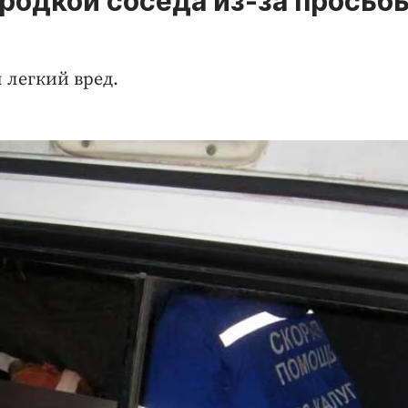
родкой соседа из-за просьб
 легкий вред.