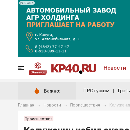
РЕКЛАМА
Новости
Обнинск
ПРОтуризм
Граф
Важно:
Главная
Новости
Происшествия
Калужанин
→
→
→
Происшествия