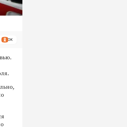
ОК
вью.
юля.
льно,
ло
ся
по