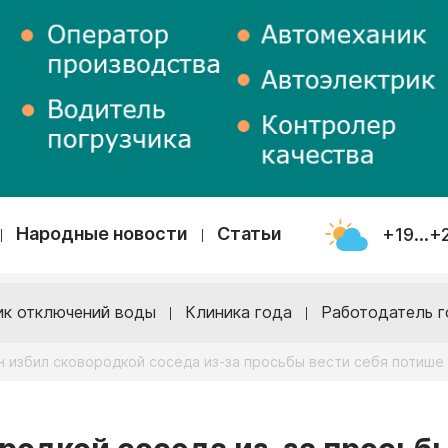
Народные новости
Статьи
+19...+
ик отключений воды
Клиника года
Работодатель г
 избил сковородкой соседа из-за просьбы вести себя потише