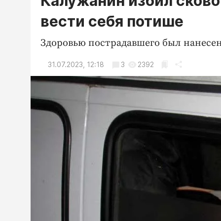
Калужанин избил сково
вести себя потише
Здоровью пострадавшего был нанесен
31.07.2023, 12:18
3
2392