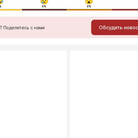
%
0%
0%
Обсудить ново
ь? Поделитесь с нами