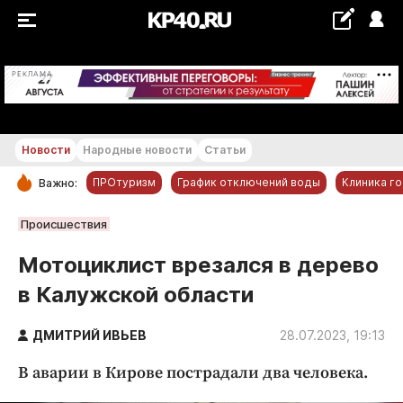
+17...+18 °С
РЕКЛАМА
Новости
Народные новости
Статьи
ПРОтуризм
График отключений воды
Клиника г
Важно:
РУБРИКИ
Происшествия
Обнинск
Мотоциклист врезался в дерево
Новости компаний
в Калужской области
Статьи
Народные новости
ДМИТРИЙ ИВЬЕВ
28.07.2023, 19:13
Авто и транспорт
В аварии в Кирове пострадали два человека.
Благоустройство