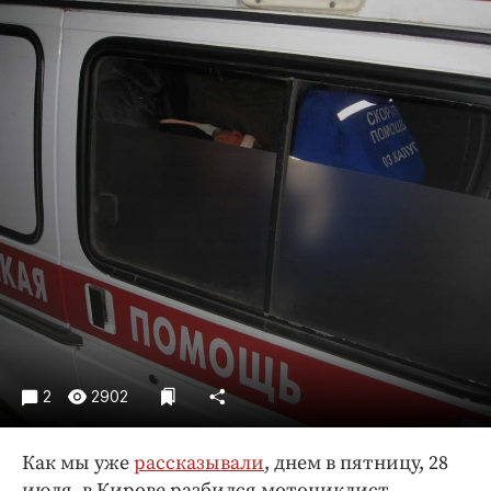
Криминал
Культура
Недвижимость и ЖКХ
Образование
Общество
Погода
Праздники
Происшествия
Спорт
Экономика и бизнес
ПРОЕКТЫ
Блоги
2
2902
Издания
Как мы уже
рассказывали
, днем в пятницу, 28
Медиаперсона
июля, в Кирове разбился мотоциклист.