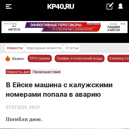
+22...+23 °С
РЕКЛАМА
Новости
Народные новости
Статьи
ПРОтуризм
График отключений воды
Клиника г
Важно:
РУБРИКИ
Новость дня
Происшествия
Обнинск
В Ейске машина с калужскими
Новости компаний
номерами попала в аварию
Статьи
Народные новости
07.07.2023, 09:21
Авто и транспорт
Погибли двое.
Благоустройство