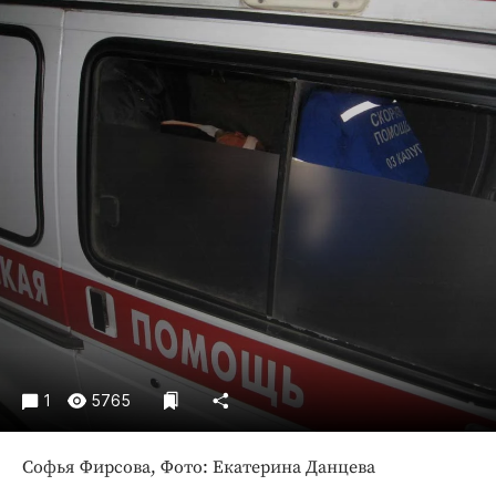
Криминал
Культура
Недвижимость и ЖКХ
Образование
Общество
Погода
Праздники
Происшествия
Спорт
Экономика и бизнес
ПРОЕКТЫ
Блоги
1
5765
Издания
Софья Фирсова, Фото: Екатерина Данцева
Медиаперсона