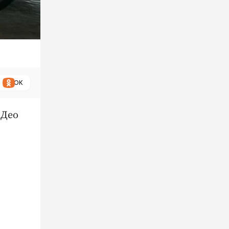
ОК
«Део