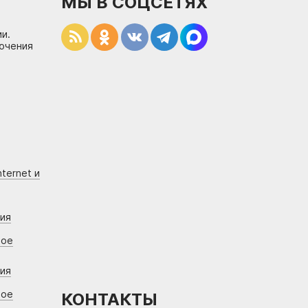
МЫ В СОЦСЕТЯХ
и.
лючения
ternet и
ния
вое
ния
вое
КОНТАКТЫ