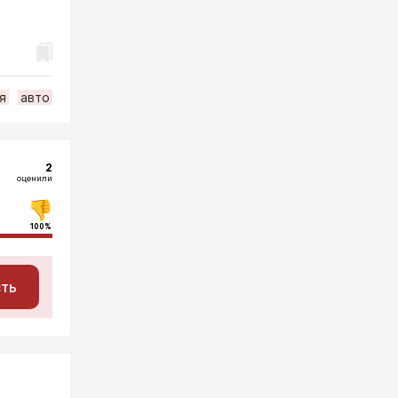
я
авто
2
оценили
100%
сть