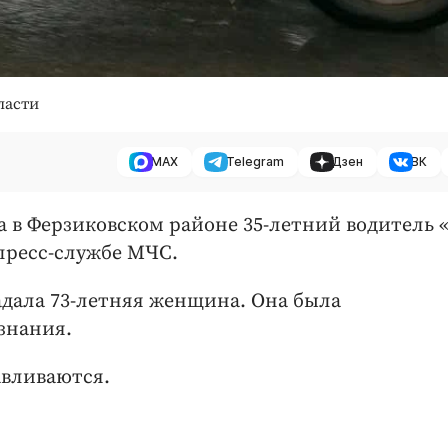
ласти
MAX
Telegram
Дзен
ВК
ра в Ферзиковском районе 35-летний водитель 
пресс-службе МЧС.
адала 73-летняя женщина. Она была
знания.
авливаются.