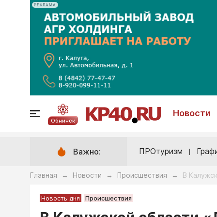
РЕКЛАМА
Новости
Обнинск
ПРОтуризм
Граф
Важно:
Главная
Новости
Происшествия
В Калужск
→
→
→
Новость дня
Происшествия