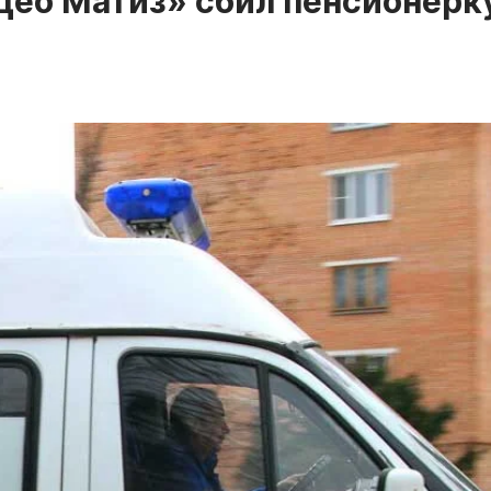
Део Матиз» сбил пенсионерк