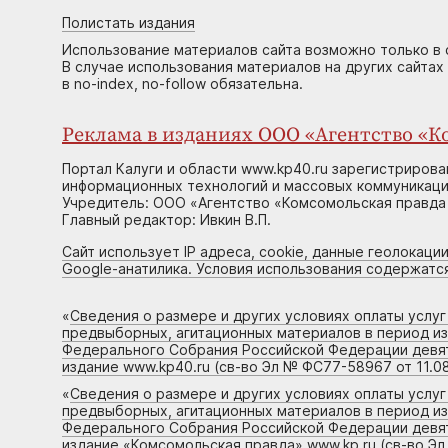
Полистать издания
Использование материалов сайта возможно только в 
В случае использования материалов на других сайтах
в no-index, no-follow обязательна.
Реклама в изданиях ООО «Агентство «Ко
Портал Калуги и области www.kp40.ru зарегистрирова
информационных технологий и массовых коммуникаций
Учредитель: ООО «Агентство «Комсомольская правда 
Главный редактор: Ивкин В.П.
Сайт использует IP адреса, cookie, данные геолокации
Google-анатилика. Условия использования содержатс
«
Сведения о размере и других условиях оплаты услу
предвыборных, агитационных материалов в период и
Федерального Собрания Российской Федерации девято
издание www.kp40.ru (св-во Эл № ФС77-58967 от 11.08
«
Сведения о размере и других условиях оплаты услу
предвыборных, агитационных материалов в период и
Федерального Собрания Российской Федерации девято
издание «Комсомольская правда» www.kp.ru (св-во Эл