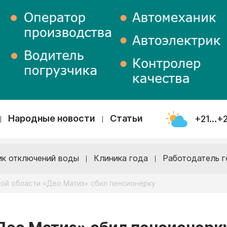
Народные новости
Статьи
+21...+
ик отключений воды
Клиника года
Работодатель г
ой области «Део Матиз» сбил пенсионерку