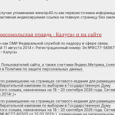
случае упоминания www.kp40.ru как первоисточника информаци
 активная индексируемая ссылка на главную страницу без зак
мсомольская правда - Калуга» и на сайте
н как СМИ Федеральной службой по надзору в сфере связи,
 11 августа 2014 г. Регистрационный номер: Эл №ФС77-58967
– Калуга»
 Пользователей сайта, а также счетчики Яндекс.Метрика, Livein
я в Политике по защите персональных данных.
г по размещению на страницах сетевого издания для размеще
збирательной кампании по выборам в Государственную Думу
го созыва, назначенных на 18 – 20 сентября 2026 года. Сете
.2014г.)
»
г по размещению на страницах сетевого издания для размеще
збирательной кампании по выборам в Государственную Думу
го созыва, назначенных на 18 – 20 сентября 2026 года. Сете
 № ФС77-80505 от 15.03.2021г.), размещение на региональном