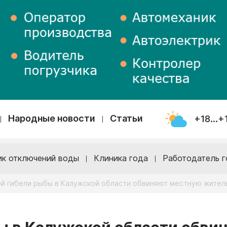
Народные новости
Статьи
+18...+
ик отключений воды
Клиника года
Работодатель г
ой гибели рыбы в Калужской области обвиняют местную жител