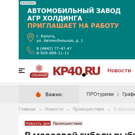
РЕКЛАМА
Новости
Обнинск
ПРОтуризм
Граф
Важно:
Главная
Новости
Происшествия
В массов
→
→
→
Новость дня
Происшествия