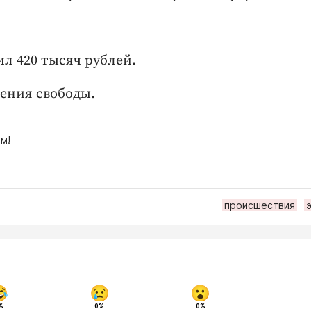
л 420 тысяч рублей.
шения свободы.
м!
происшествия
%
0%
0%