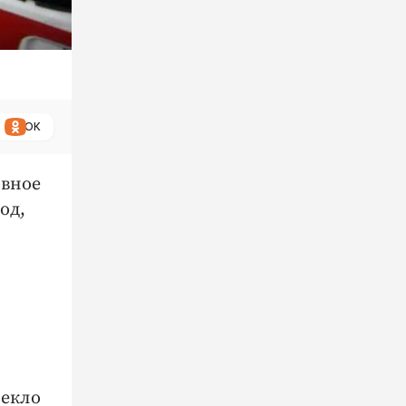
ОК
овное
од,
лекло