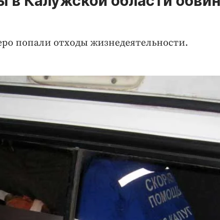
ы в Калужской области обви
еро попали отходы жизнедеятельности.