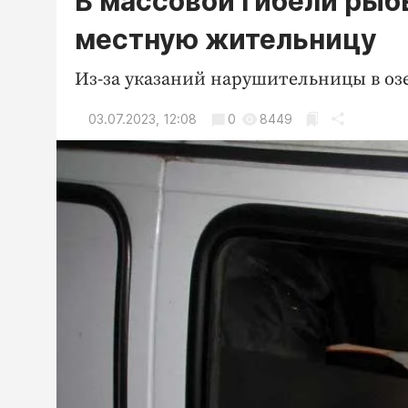
В массовой гибели рыб
местную жительницу
Из-за указаний нарушительницы в оз
03.07.2023, 12:08
0
8449