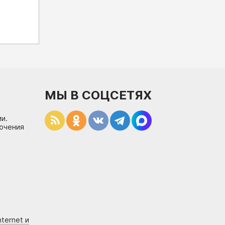
МЫ В СОЦСЕТЯХ
и.
лючения
ternet и