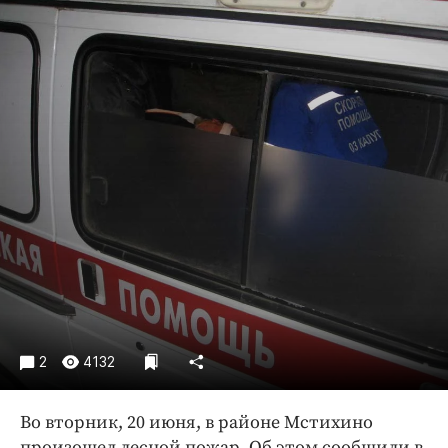
Криминал
Культура
Недвижимость и ЖКХ
Образование
Общество
Погода
Праздники
Происшествия
Спорт
Экономика и бизнес
ПРОЕКТЫ
Блоги
2
4132
Издания
Во вторник, 20 июня, в районе Мстихино
Медиаперсона
произошел лесной пожар. Об этом сообщили в