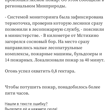
Интересное чтиво
региональном Минприроды.
Клиника года
Бренд года
- Системой мониторинга была зафиксирована
термоточка, проверив которую лесники сразу
Работодатель года
позвонили в лесопожарную службу, - пояснили
в министерстве. - В километре от Мстихино
загорелся сосновый бор. На место сразу
направились малые лесопатрульные
комплексы, пожарные машины, бульдозеры и
14 пожарных. Локализовали пожар за 40 минут.
Огонь успел охватить 0,8 гектара.
Чтобы потушить пожар, понадобилось более
пяти часов.
Нашли в тексте ошибку?
Выделите её и нажмите сюда!