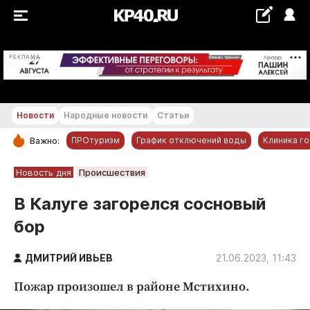
+19...+20 °С
РЕКЛАМА
Новости
Народные новости
Статьи
ПРОтуризм
График отключений воды
Клиника г
Важно:
РУБРИКИ
Новость дня
Происшествия
Обнинск
В Калуге загорелся сосновый
Новости компаний
бор
Статьи
Народные новости
ДМИТРИЙ ИВЬЕВ
21.06.2023, 11:43
Авто и транспорт
Пожар произошел в районе Мстихино.
Благоустройство