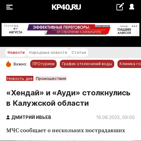
+18...+19 °С
РЕКЛАМА
Новости
Народные новости
Статьи
ПРОтуризм
График отключений воды
Клиника г
Важно:
РУБРИКИ
Новость дня
Происшествия
Обнинск
«Хендай» и «Ауди» столкнулись
Новости компаний
в Калужской области
Статьи
Народные новости
ДМИТРИЙ ИВЬЕВ
16.06.2023, 09:00
Авто и транспорт
МЧС сообщает о нескольких пострадавших
Благоустройство