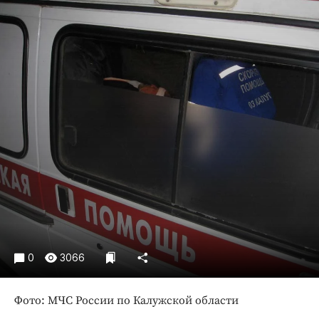
Криминал
Культура
Недвижимость и ЖКХ
Образование
Общество
Погода
Праздники
Происшествия
Спорт
Экономика и бизнес
ПРОЕКТЫ
Блоги
0
3066
Издания
Фото: МЧС России по Калужской области
Медиаперсона