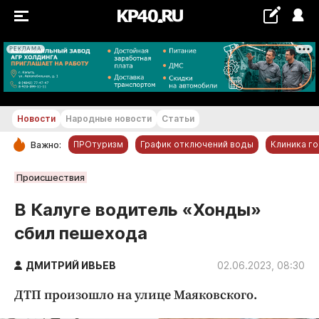
РЕКЛАМА
+23...+24 °С
Новости
Народные новости
Статьи
ПРОтуризм
График отключений воды
Клиника г
Важно:
РУБРИКИ
Происшествия
Обнинск
В Калуге водитель «Хонды»
Новости компаний
сбил пешехода
Статьи
Народные новости
ДМИТРИЙ ИВЬЕВ
02.06.2023, 08:30
Авто и транспорт
ДТП произошло на улице Маяковского.
Благоустройство