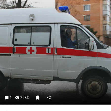
Криминал
Культура
Недвижимость и ЖКХ
Образование
Общество
Погода
Праздники
Происшествия
Спорт
Экономика и бизнес
ПРОЕКТЫ
Блоги
Издания
1
2583
Медиаперсона