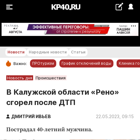
+18...+19 °С
РЕКЛАМА
Новости
Народные новости
Статьи
ПРОтуризм
График отключений воды
Клиника г
Важно:
РУБРИКИ
Новость дня
Происшествия
Обнинск
В Калужской области «Рено»
Новости компаний
сгорел после ДТП
Статьи
Народные новости
ДМИТРИЙ ИВЬЕВ
22.05.2023, 09:15
Авто и транспорт
Пострадал 40-летний мужчина.
Благоустройство