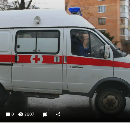
Криминал
Культура
Недвижимость и ЖКХ
Образование
Общество
Погода
Праздники
Происшествия
Спорт
Экономика и бизнес
ПРОЕКТЫ
Блоги
Издания
0
2607
Медиаперсона