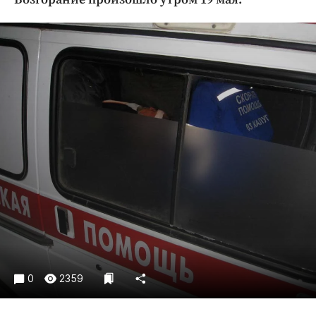
Криминал
Культура
Недвижимость и ЖКХ
Образование
Общество
Погода
Праздники
Происшествия
Спорт
Экономика и бизнес
ПРОЕКТЫ
Блоги
Издания
0
2359
Медиаперсона