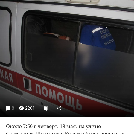
Криминал
Культура
Недвижимость и ЖКХ
Образование
Общество
Погода
Праздники
Происшествия
Спорт
Экономика и бизнес
ПРОЕКТЫ
Блоги
0
2201
Издания
Около 7:50 в четверг, 18 мая, на улице
Медиаперсона
Салтыкова-Щедрина в Калуге сбили пешехода.