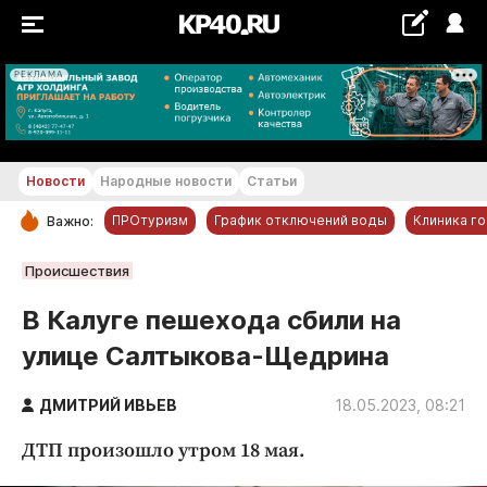
РЕКЛАМА
+19...+20 °С
Новости
Народные новости
Статьи
ПРОтуризм
График отключений воды
Клиника г
Важно:
РУБРИКИ
Происшествия
Обнинск
В Калуге пешехода сбили на
Новости компаний
улице Салтыкова-Щедрина
Статьи
Народные новости
ДМИТРИЙ ИВЬЕВ
18.05.2023, 08:21
Авто и транспорт
ДТП произошло утром 18 мая.
Благоустройство