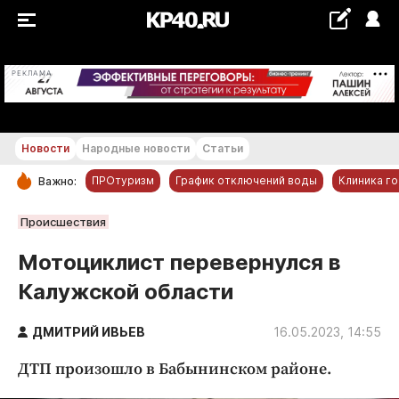
+29...+30 °С
РЕКЛАМА
Новости
Народные новости
Статьи
ПРОтуризм
График отключений воды
Клиника г
Важно:
РУБРИКИ
Происшествия
Обнинск
Мотоциклист перевернулся в
Новости компаний
Калужской области
Статьи
Народные новости
ДМИТРИЙ ИВЬЕВ
16.05.2023, 14:55
Авто и транспорт
ДТП произошло в Бабынинском районе.
Благоустройство