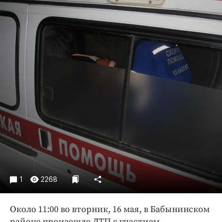
Криминал
Культура
Недвижимость и ЖКХ
Образование
Общество
Погода
Праздники
Происшествия
Спорт
Экономика и бизнес
ПРОЕКТЫ
Блоги
1
2268
Издания
Около 11:00 во вторник, 16 мая, в Бабынинском
Медиаперсона
районе произошло ДТП с участием