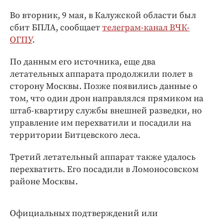
Интересное чтиво
Во вторник, 9 мая, в Калужской области был
Клиника года
сбит БПЛА, сообщает
телеграм-канал ВЧК-
Бренд года
ОГПУ
.
Работодатель года
По данным его источника, еще два
летательных аппарата продолжили полет в
сторону Москвы. Позже появились данные о
том, что один дрон направлялся прямиком на
штаб-квартиру службы внешней разведки, но
управление им перехватили и посадили на
территории Битцевского леса.
Третий летательный аппарат также удалось
перехватить. Его посадили в Ломоносовском
районе Москвы.
Официальных подтверждений или