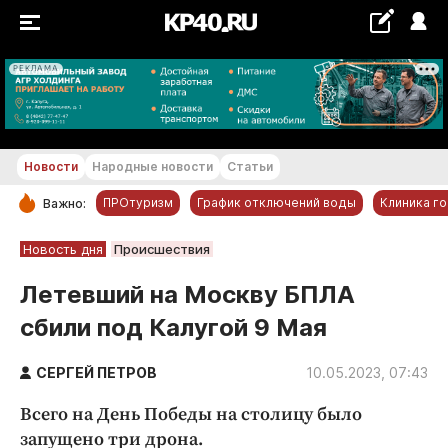
РЕКЛАМА
+29...+30 °С
Новости
Народные новости
Статьи
ПРОтуризм
График отключений воды
Клиника г
Важно:
РУБРИКИ
Новость дня
Происшествия
Обнинск
Летевший на Москву БПЛА
Новости компаний
сбили под Калугой 9 Мая
Статьи
Народные новости
СЕРГЕЙ ПЕТРОВ
10.05.2023, 07:43
Авто и транспорт
Всего на День Победы на столицу было
Благоустройство
запущено три дрона.