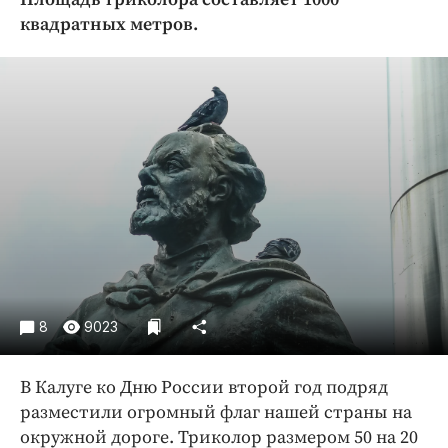
Криминал
квадратных метров.
Культура
Недвижимость и ЖКХ
Образование
Общество
Погода
Праздники
Происшествия
Спорт
Экономика и бизнес
ПРОЕКТЫ
8
9023
Блоги
В Калуге ко Дню России второй год подряд
Издания
разместили огромный флаг нашей страны на
Медиаперсона
окружной дороге. Триколор размером 50 на 20