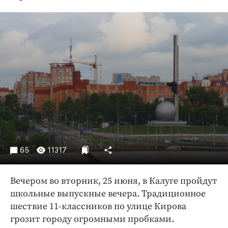
Криминал
Культура
Недвижимость и ЖКХ
Образование
Общество
Погода
Праздники
Происшествия
Спорт
Экономика и бизнес
65
11317
ПРОЕКТЫ
Вечером во вторник, 25 июня, в Калуге пройдут
Блоги
школьные выпускные вечера. Традиционное
Издания
шествие 11-классников по улице Кирова
Медиаперсона
грозит городу огромными пробками.