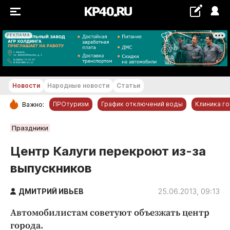
РЕКЛАМА
+17...+18 °С
Новости
Народные новости
Статьи
ПРОтуризм
График отключений воды
Клиника г
Важно:
РУБРИКИ
Праздники
Обнинск
Центр Калуги перекроют из-за
Новости компаний
выпускников
Статьи
Народные новости
ДМИТРИЙ ИВЬЕВ
25.06.2013, 09:13
Авто и транспорт
Автомобилистам советуют объезжать центр
Благоустройство
города.