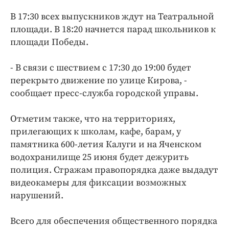
Интересное чтиво
В 17:30 всех выпускников ждут на Театральной
Клиника года
площади. В 18:20 начнется парад школьников к
Бренд года
площади Победы.
Работодатель года
- В связи с шествием с 17:30 до 19:00 будет
перекрыто движение по улице Кирова, -
сообщает пресс-служба городской управы.
Отметим также, что на территориях,
прилегающих к школам, кафе, барам, у
памятника 600-летия Калуги и на Яченском
водохранилище 25 июня будет дежурить
полиция. Стражам правопорядка даже выдадут
видеокамеры для фиксации возможных
нарушений.
Всего для обеспечения общественного порядка