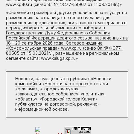
www.kp40.ru (св-во Эл № ФС77-58967 от 11.08.2014г.)
»
«
Сведения о размере и других условиях оплаты услуг по
размещению на страницах сетевого издания для
размещения предвыборных, агитационных материалов в
период избирательной кампании по выборам в
Государственную Думу Федерального Собрания
Российской Федерации девятого созыва, назначенных на
18 – 20 сентября 2026 года. Сетевое издание
«Комсомольская правда» www.kp.ru (св-во Эл № ФС77-
80505 от 15.03.2021г.), размещение на региональном
сегменте сайта: www.kaluga.kp.ru
»
Новости, размещенные в рубриках «
Новости
компаний
» и «
Новости партнеров
» с тегами
«реклама», «городская дума»,
«законодательное собрание», «политика»,
«область», «Городской голова Калуги»
публикуются на договорной, рекламно-
информационной основе.