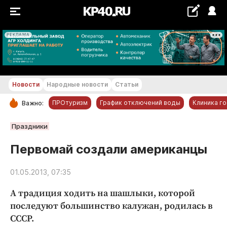
РЕКЛАМА
+21...+22 °С
Новости
Народные новости
Статьи
ПРОтуризм
График отключений воды
Клиника г
Важно:
РУБРИКИ
Праздники
Обнинск
Первомай создали американцы
Новости компаний
01.05.2013, 07:35
Статьи
Народные новости
А традиция ходить на шашлыки, которой
Авто и транспорт
последуют большинство калужан, родилась в
СССР.
Благоустройство