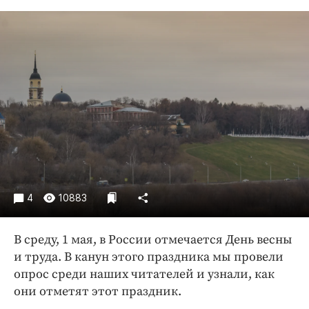
Криминал
Культура
Недвижимость и ЖКХ
Образование
Общество
Погода
Праздники
Происшествия
Спорт
Экономика и бизнес
4
10883
ПРОЕКТЫ
В среду, 1 мая, в России отмечается День весны
Блоги
и труда. В канун этого праздника мы провели
Издания
опрос среди наших читателей и узнали, как
они отметят этот праздник.
Медиаперсона