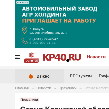
РЕКЛАМА
Новости
Обнинск
ПРОтуризм
Граф
Важно:
Главная
Новости
Праздники
Стенд Калужс
→
→
→
Праздники