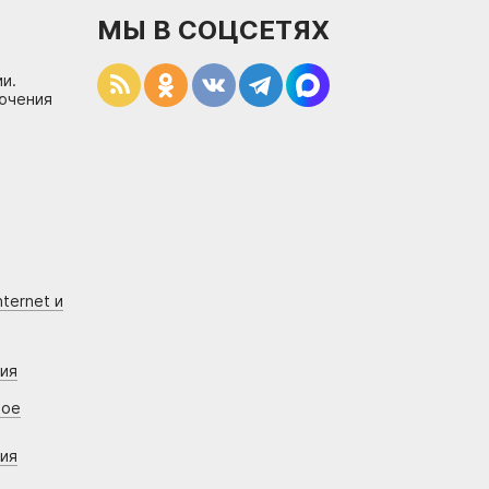
МЫ В СОЦСЕТЯХ
и.
лючения
ternet и
ния
вое
ния