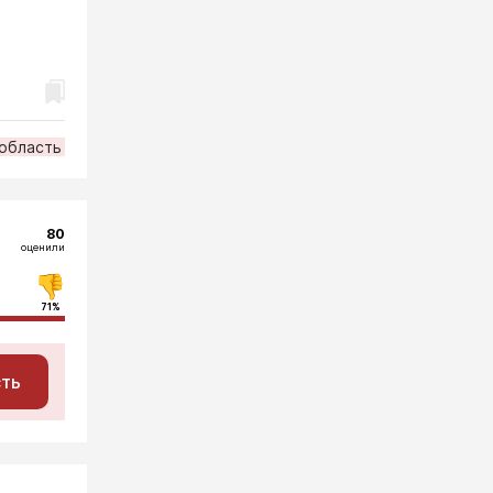
 область
80
оценили
71%
сть