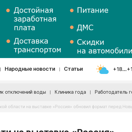
Народные новости
Статьи
+18...+
ик отключений воды
Клиника года
Работодатель г
кой области на выставке «Россия» обновил формат перед Нов