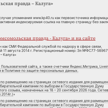
ьская правда – Калуга»
случае упоминания www.kp40.ru как первоисточника информаци
 активная индексируемая ссылка на главную страницу без зак
мсомольская правда - Калуга» и на сайте
н как СМИ Федеральной службой по надзору в сфере связи,
 11 августа 2014 г. Регистрационный номер: Эл №ФС77-58967
– Калуга»
 Пользователей сайта, а также счетчики Яндекс.Метрика, Livein
я в Политике по защите персональных данных.
г по размещению на страницах сетевого издания для размеще
збирательной кампании по выборам в Государственную Думу
го созыва, назначенных на 18 – 20 сентября 2026 года. Сете
.2014г.)
»
г по размещению на страницах сетевого издания для размеще
збирательной кампании по выборам в Государственную Думу