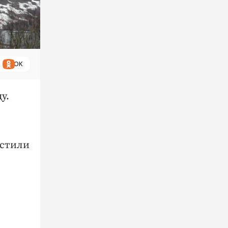
ОК
у.
астили