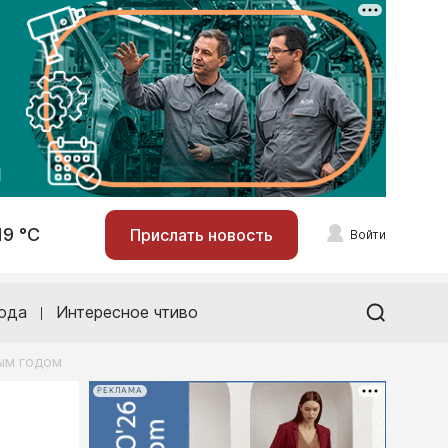
19 °С
Прислать новость
Войти
ода
Интересное чтиво
ым годом
РЕКЛАМА