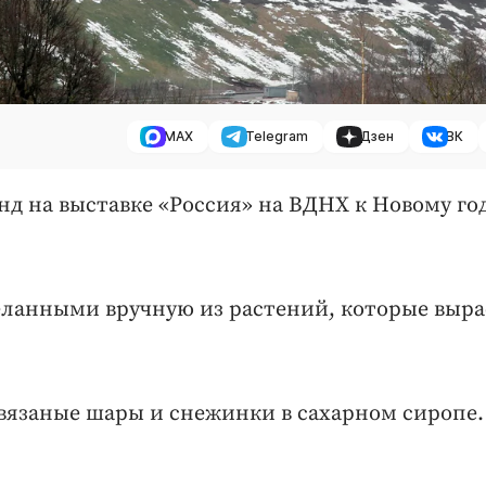
MAX
Telegram
Дзен
ВК
нд на выставке «Россия» на ВДНХ к Новому год
деланными вручную из растений, которые выр
язаные шары и снежинки в сахарном сиропе.